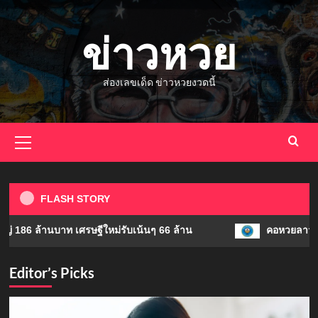
Skip
to
ข่าวหวย
content
ส่องเลขเด็ด ข่าวหวยงวดนี้
Primary
Menu
FLASH STORY
186 ล้านบาท เศรษฐีใหม่รับเน้นๆ 66 ล้าน
คอหวยลาวเตรียมเ
Editor’s Picks