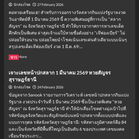
โบราณ
27 February 2026
นักส่องโชค
ทำไม
คอหวยเตรียมเฮ! สำหรับการออกรางวัลสลากกินแบ่งรัฐบาลงวด
ห้าม
วันอาทิตย์ที่ 1 มีนาคม 2569 นี้ ความพิเศษอยู่ที่การเป็น "สลาก
ใช้
สัญจร" ณ จังหวัดสุราษฎร์ธานี ทำให้บรรยากาศการหาเลขเด็ด
หวี
หัก?
คึกคักเป็นพิเศษ ล่าสุดเจ้าแม่ใบ้หวยชื่อดังอย่าง "เจ๊ฟองเบียร์" ไม่
ลาง
ปล่อยให้รอนาน ปล่อยโพยนำโชคเน้นเลขเด่นตัวเดียวแบบเน้นๆ
ร้าย
สรุปเลขเด็ดเจ๊ฟองเบียร์ งวด 1 มี.ค. 69:...
ที่มา
กับ
Read
Read More
ข่าว
หวี
more
about
เจาะเลขหน้าปกสลาก 1 มีนาคม 2569 หวยสัญจร
เลข
สุราษฎร์ธานี
เด็ด
1/3/69
24 February 2026
นักส่องโชค
มา
ข้อมูลจาก Sanook รายงานการวิเคราะห์ เลขหน้าปกสลากกินแบ่ง
แล้ว!
รัฐบาล งวดประจำวันที่ 1 มีนาคม 2569 ซึ่งเป็นงวดพิเศษ "หวย
“เจ๊
สัญจร" ณ จังหวัดสุราษฎร์ธานี ทำให้นักเสี่ยงโขคต่างมุ่งเป้าไปที่
ฟอง
เบียร์”
รหัสข้อมูลจังหวัดและสัญลักษณ์บนหน้าปกสลากทั้งแบบปกติและ
จัด
แบบการกุศล รหัสจังหวัดสุราษฎร์ธานี: รหัสทางภูมิศาสตร์คือ 84
เต็ม
และเป็นจังหวัดที่มีพื้นที่ใหญ่เป็นอันดับ 6 ของประเทศ เลขมงคล
แนวทาง
เขื่อนรัชประภา:...
หวย