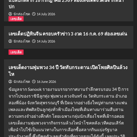
แปลปกสลาก 16 กรกฎาคม 2569 ส่องเลขเด็ดงวดนี้จากหน้า
2569 ออกอีกแล้ว
ปก
2
14 July 2026
นักส่องโชค
เลขเด็ด
เลขเด็ด
เลขเด็ดปฏิทินจีน ครอบครัวข่าว 3 งวด 16 ก.ค. 69 ส่องเลขเด่น
ส่องเลขเด็ดประทัด อ.นิติกฤตย์ ล่าสุด
14 July 2026
นักส่องโชค
3
เลขเด็ด
เลขเด็ด
แปลปกสลาก 16 กรกฎาคม 2569 ส่องเลข
เลขเด็ดงานพุ่มพวง 34 ปี วัดทับกระดาน เปิดโพยศิลปินล้วง
เด็ดงวดนี้จากหน้าปก
ไห
4
16 June 2026
นักส่องโชค
ข้อมูลจาก Sanook รายงานบรรยากาศงานรำลึกครบรอบ 34 ปี การ
เลขเด็ด
จากไปของราชินีลูกทุ่ง พุ่มพวง ดวงจันทร์ ณ วัดทับกระดาน อำเภอ
เลขเด็ดปฏิทินจีน ครอบครัวข่าว 3 งวด 16
สองพี่น้อง จังหวัดสุพรรณบุรี ที่เปิดฉากอย่างยิ่งใหญ่ท่ามกลางแฟน
ก.ค. 69 ส่องเลขเด่น
เพลงและทัพศิลปินลูกทุ่งทั่วฟ้าเมืองไทยที่เดินทางมาร่วมสืบสาน
5
ความทรงจำอย่างคึกคัก โดยเฉพาะกลุ่มนักเสี่ยงโชคที่เฝ้ารอคอย
เลขเด็ดงานพุ่มพวงจากกิจกรรมล้วงไหนำโชคหลังเวทีคอนเสิร์ต
เพื่อนำไปใช้เป็นแนวทางในการเลือกซื้อสลากกินแบ่งรัฐบาล
ประจำงวดนี้ ซึ่งมีชุดตัวเลขสำคัญที่ตรวจสอบได้ดังนี้ เลขประวัติ