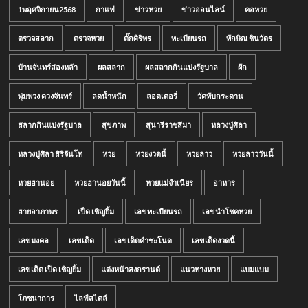
1พฤศจิกายน2568
กาแฟ
ข่าวหวย
ข่าวออนไลน์
คอหวย
ตรวจสลาก
ตรวจหวย
ตั๊กศิริพร
ทะเบียนรถ
ทักษิณ ชินวัตร
บ้านจันทร์ส่องหล้า
ผลสลาก
ผลสลากกินแบ่งรัฐบาล
ผัก
พุ่มพวง ดวงจันทร์
ลดน้ำหนัก
ลอตเตอรี่
วัดทับกระดาน
สลากกินแบ่งรัฐบาล
สุขภาพ
สุนารีราชสีมา
หลวงปู่ศิลา
หลวงปู่ศิลา สิริจันโท
หวย
หวยงวดนี้
หวยลาว
หวยลาววันนี้
หวยฮานอย
หวยฮานอยวันนี้
หวยแม่จำเนียร
อาหาร
ฮายอาภาพร
เป็ด เชิญยิ้ม
เลขทะเบียนรถ
เลขนำโชคหวย
เลขมงคล
เลขเด็ด
เลขเด็ดคำชะโนด
เลขเด็ดงวดนี้
เลขเด็ด เป็ด เชิญยิ้ม
แต่งหน้าสงกรานต์
แนวทางหวย
แบมแบม
โภชนาการ
ไลฟ์สไตล์