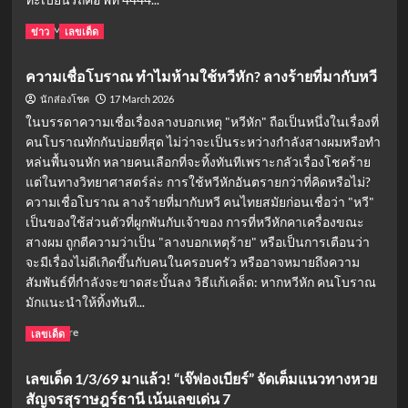
หล้า
พร้อม
Read
Read More
ข่าว
เลขเด็ด
เงื่อนไข
more
พัก
about
ความเชื่อโบราณ ทำไมห้ามใช้หวีหัก? ลางร้ายที่มากับหวี
โทษ
เลข
ทะเบียน
17 March 2026
นักส่องโชค
รถ
ในบรรดาความเชื่อเรื่องลางบอกเหตุ "หวีหัก" ถือเป็นหนึ่งในเรื่องที่
ทักษิณ
คนโบราณทักกันบ่อยที่สุด ไม่ว่าจะเป็นระหว่างกำลังสางผมหรือทำ
พ้น
หล่นพื้นจนหัก หลายคนเลือกที่จะทิ้งทันทีเพราะกลัวเรื่องโชคร้าย
เรือน
แต่ในทางวิทยาศาสตร์ล่ะ การใช้หวีหักอันตรายกว่าที่คิดหรือไม่?
จำ
วัน
ความเชื่อโบราณ ลางร้ายที่มากับหวี คนไทยสมัยก่อนเชื่อว่า "หวี"
แรก
เป็นของใช้ส่วนตัวที่ผูกพันกับเจ้าของ การที่หวีหักคาเครื่องขณะ
ส่อง
สางผม ถูกตีความว่าเป็น "ลางบอกเหตุร้าย" หรือเป็นการเตือนว่า
เลข
จะมีเรื่องไม่ดีเกิดขึ้นกับคนในครอบครัว หรืออาจหมายถึงความ
เด็ด
สัมพันธ์ที่กำลังจะขาดสะบั้นลง วิธีแก้เคล็ด: หากหวีหัก คนโบราณ
งวด
มักแนะนำให้ทิ้งทันที...
16
พ.ค.
Read
Read More
เลขเด็ด
69
more
about
เลขเด็ด 1/3/69 มาแล้ว! “เจ๊ฟองเบียร์” จัดเต็มแนวทางหวย
ความ
สัญจรสุราษฎร์ธานี เน้นเลขเด่น 7
เชื่อ