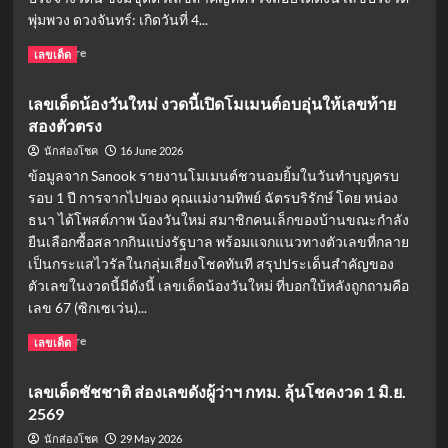
พุ่มพวง ดวงจันทร์: เกิดวันที่ 4...
Read
Read More
เลขเด็ด
more
about
เลขเด็ดน้องวันใหม่ งวดนี้เปิดโมเมนต์อบอุ่นให้เลขท้าย
เลข
สองตัวตรง
เด็ด
งาน
16 June 2026
นักส่องโชค
พุ่มพวง
ข้อมูลจาก Sanook รายงานโมเมนต์ชวนอมยิ้มในวันทำบุญครบ
34
รอบ 1 ปี การจากไปของ คุณแม่งามทิพย์ ฉัตรบริรักษ์ โดย หน่อง
ปี
ธนา ได้โพสต์ภาพ น้องวันใหม่ สมาชิกคนเล็กของบ้านขณะกำลัง
วัด
ทับ
ยืนเลือกซื้อสลากกินแบ่งรัฐบาล พร้อมแจกแนวทางตัวเลขที่กลาย
กระดาน
เป็นกระแสไวรัลในกลุ่มเสี่ยงโชคทันที สรุปประเด็นสำคัญของ
เปิด
ตัวเลขในงวดนี้มีดังนี้ เลขเด็ดน้องวันใหม่ ที่บอกใบ้หลังถูกถามคือ
โพย
เลข 67 (ซิกเซเว่น)...
ศิลปิน
ล้วง
Read
Read More
เลขเด็ด
ไห
more
about
เลขเด็ดชัชชาติ ส่องเลขดังผู้ว่าฯ กทม. ลุ้นโชคงวด 1 มิ.ย.
เลข
2569
เด็ด
น้อง
29 May 2026
นักส่องโชค