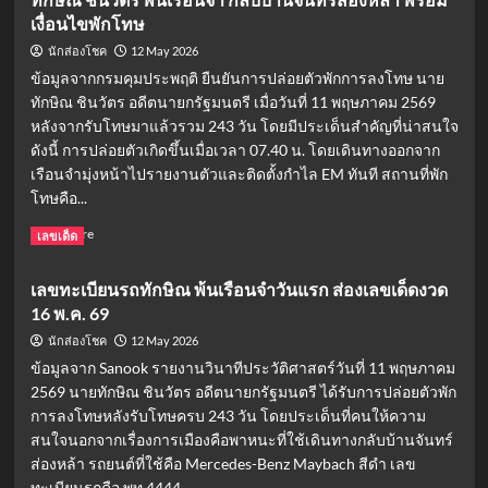
ข่าวดี
เงื่อนไขพักโทษ
คอ
บอล!
12 May 2026
นักส่องโชค
ถ่ายทอด
ข้อมูลจากกรมคุมประพฤติ ยืนยันการปล่อยตัวพักการลงโทษ นาย
สด
ทักษิณ ชินวัตร อดีตนายกรัฐมนตรี เมื่อวันที่ 11 พฤษภาคม 2569
ฟุตบอล
หลังจากรับโทษมาแล้วรวม 243 วัน โดยมีประเด็นสำคัญที่น่าสนใจ
โลก
2026
ดังนี้ การปล่อยตัวเกิดขึ้นเมื่อเวลา 07.40 น. โดยเดินทางออกจาก
ฟรี
เรือนจำมุ่งหน้าไปรายงานตัวและติดตั้งกำไล EM ทันที สถานที่พัก
ทุก
โทษคือ...
แมตช์
ไม่
Read
Read More
เลขเด็ด
ต้อง
more
เสีย
about
เลขทะเบียนรถทักษิณ พ้นเรือนจำวันแรก ส่องเลขเด็ดงวด
เงิน
ทักษิณ
16 พ.ค. 69
เพิ่ม
ชิน
คอ
วัตร
12 May 2026
นักส่องโชค
หวย
พ้น
ข้อมูลจาก Sanook รายงานวินาทีประวัติศาสตร์วันที่ 11 พฤษภาคม
แห่
เรือน
2569 นายทักษิณ ชินวัตร อดีตนายกรัฐมนตรี ได้รับการปล่อยตัวพัก
ส่อง
จำ
การลงโทษหลังรับโทษครบ 243 วัน โดยประเด็นที่คนให้ความ
เลข
กลับ
เด็ด
บ้าน
สนใจนอกจากเรื่องการเมืองคือพาหนะที่ใช้เดินทางกลับบ้านจันทร์
จันทร์
ส่องหล้า รถยนต์ที่ใช้คือ Mercedes-Benz Maybach สีดำ เลข
ส่อง
ทะเบียนรถคือ พท 4444...