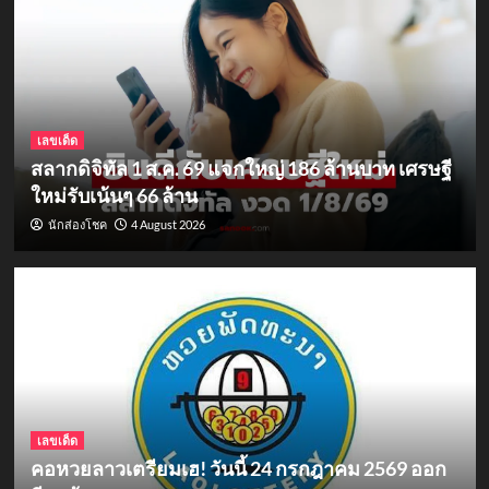
เลขเด็ด
สลากดิจิทัล 1 ส.ค. 69 แจกใหญ่ 186 ล้านบาท เศรษฐี
ใหม่รับเน้นๆ 66 ล้าน
4 August 2026
นักส่องโชค
เลขเด็ด
ส่องเลขเด็ดประทัด อ.นิติกฤตย์ ล่าสุด
3
เลขเด็ด
คอหวยลาวเตรียมเฮ! วันนี้ 24 กรกฎาคม 2569 ออก
เลขเด็ด