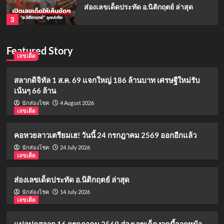
ส่องเลขเด็ดประทัด อ.นิติกฤตย์ ล่าสุด
3
เลขเด็ด
Featured Story
เลขเด็ด
แปลปกสลาก 16 กรกฎาคม 2569 ส่องเลข
เด็ดงวดนี้จากหน้าปก
4
สลากดิจิทัล 1 ส.ค. 69 แจกใหญ่ 186 ล้านบาท เศรษฐีใหม่รับ
เน้นๆ 66 ล้าน
เลขเด็ด
4 August 2026
นักส่องโชค
เลขเด็ด
เลขเด็ดปฏิทินจีน ครอบครัวข่าว 3 งวด 16
ก.ค. 69 ส่องเลขเด่น
5
คอหวยลาวเตรียมเฮ! วันนี้ 24 กรกฎาคม 2569 ออกอีกแล้ว
24 July 2026
นักส่องโชค
เลขเด็ด
เลขเด็ด
สลากดิจิทัล 1 ส.ค. 69 แจกใหญ่ 186 ล้าน
บาท เศรษฐีใหม่รับเน้นๆ 66 ล้าน
ส่องเลขเด็ดประทัด อ.นิติกฤตย์ ล่าสุด
1
14 July 2026
นักส่องโชค
เลขเด็ด
เลขเด็ด
คอหวยลาวเตรียมเฮ! วันนี้ 24 กรกฎาคม