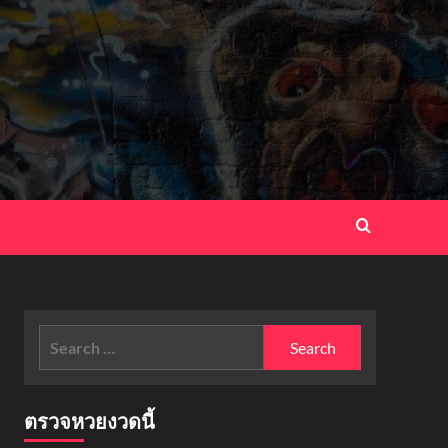
Search
for:
ตรวจหวยงวดนี้