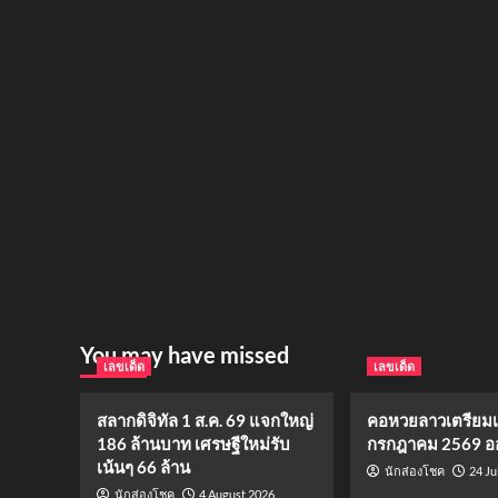
You may have missed
เลขเด็ด
เลขเด็ด
สลากดิจิทัล 1 ส.ค. 69 แจกใหญ่
คอหวยลาวเตรียมเฮ!
186 ล้านบาท เศรษฐีใหม่รับ
กรกฎาคม 2569 ออ
เน้นๆ 66 ล้าน
24 Ju
นักส่องโชค
4 August 2026
นักส่องโชค