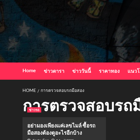
Skip
to
content
Home
ข่าวดารา
ข่าววันนี้
ราคาทอง
แนวโ
HOME
การตรวจสอบรถมือสอง
การตรวจสอบรถม
ข่าวรถ
อย่ามองเพียงแค่เลขไมล์ ซื้อรถ
มือสองต้องดูอะไรอีกบ้าง