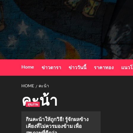
Skip
to
content
Home
ข่าวดารา
ข่าววันนี้
ราคาทอง
แนวโ
HOME
คะน้า
คะน้า
สุขภาพ
กินคะน้าให้ถูกวิธี! รู้จักผลข้าง
เคียงที่ไม่ควรมองข้าม เพื่อ
สุขภาพที่ดีกว่า