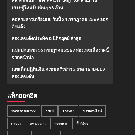
สลากดิจิทัล 1 ส.ค. 69 แจกใหญ่ 186 ล้านบาท
เศรษฐีใหม่รับเน้นๆ 66 ล้าน
คอหวยลาวเตรียมเฮ! วันนี้ 24 กรกฎาคม 2569 ออก
อีกแล้ว
ส่องเลขเด็ดประทัด อ.นิติกฤตย์ ล่าสุด
แปลปกสลาก 16 กรกฎาคม 2569 ส่องเลขเด็ดงวดนี้
จากหน้าปก
เลขเด็ดปฏิทินจีน ครอบครัวข่าว 3 งวด 16 ก.ค. 69
ส่องเลขเด่น
แท็กยอดฮิต
1พฤศจิกายน2568
กาแฟ
ข่าวหวย
ข่าวออนไลน์
คอหวย
ตรวจสลาก
ตรวจหวย
ตั๊กศิริพร