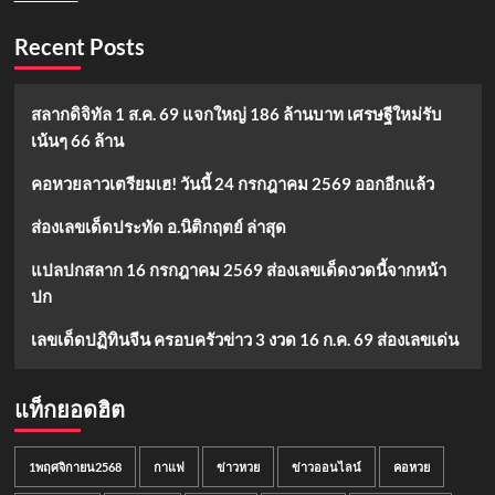
Recent Posts
สลากดิจิทัล 1 ส.ค. 69 แจกใหญ่ 186 ล้านบาท เศรษฐีใหม่รับ
เน้นๆ 66 ล้าน
คอหวยลาวเตรียมเฮ! วันนี้ 24 กรกฎาคม 2569 ออกอีกแล้ว
ส่องเลขเด็ดประทัด อ.นิติกฤตย์ ล่าสุด
แปลปกสลาก 16 กรกฎาคม 2569 ส่องเลขเด็ดงวดนี้จากหน้า
ปก
เลขเด็ดปฏิทินจีน ครอบครัวข่าว 3 งวด 16 ก.ค. 69 ส่องเลขเด่น
แท็กยอดฮิต
1พฤศจิกายน2568
กาแฟ
ข่าวหวย
ข่าวออนไลน์
คอหวย