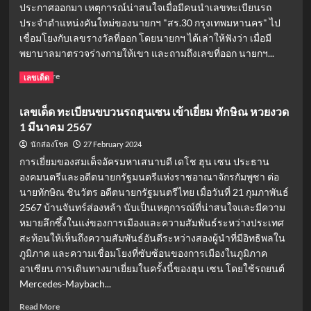
ป่า
ประกาศออกมา เหตุการณ์น่าสนใจเมื่อมีคนนำเลขทะเบียนรถ
ภู
ประจำตำแหน่งคันใหม่ของนายกฯ "สร.30 กรุงเทพมหานคร" ไป
ทับ
เชื่อมโยงกับเลขรางวัลที่ออก โดยนายกฯ ได้เล่าให้ฟังว่า เมื่อมี
เบิก
พยาบาลมาตรวจร่างกายให้เขา และถามถึงเลขที่ออก นายกฯ...
คอ
หวย
Read
Read More
เลขเด็ด
ลุ้น
more
เลข
about
งวด
เลขเด็ด ทะเบียนขบวนรถฮุนเซน เข้าเยี่ยม ทักษิณ หวยงวด
เลข
16
1 มีนาคม 2567
เด็ด
มีนาคม
ทะเบียน
27 February 2024
นักส่องโชค
2567
รถ
การเยี่ยมของสมเด็จอัครมหาเสนาบดี เดโช ฮุน เซน ประธาน
นายก
องคมนตรีและอดีตนายกรัฐมนตรีแห่งราชอาณาจักรกัมพูชา ต่อ
ให้
นายทักษิณ ชินวัตร อดีตนายกรัฐมนตรีไทย เมื่อวันที่ 21 กุมภาพันธ์
โชค
ทั้ง
2567 บ้านจันทร์ส่องหล้า นับเป็นเหตุการณ์ที่น่าสนใจและมีความ
ป้าย
หมายลึกซึ้งในแง่ของการเมืองและความสัมพันธ์ระหว่างประเทศ
แดง-
สะท้อนให้เห็นถึงความสัมพันธ์อันดีระหว่างสองผู้นำที่มีอิทธิพลใน
ป้าย
ภูมิภาค และความเชื่อมโยงที่ซับซ้อนของการเมืองในภูมิภาค
ขาว
อาเซียน การเดินทางมาเยี่ยมในครั้งนี้ของฮุน เซน โดยใช้รถยนต์
หวย
Mercedes-Maybach...
งวด
นี้
Read
Read More