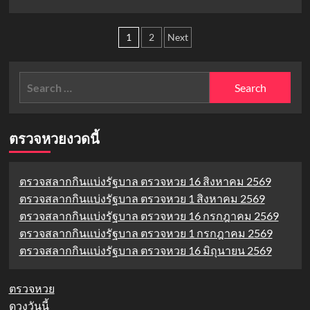
more
about
Posts
เลข
1
2
Next
เด็ด
pagination
ทะเบียน
ขบ
Search
วน
for:
รถ
ฮุน
เซน
ตรวจหวยงวดนี้
เข้า
เยี่ยม
ทักษิณ
หวย
ตรวจสลากกินแบ่งรัฐบาล ตรวจหวย 16 สิงหาคม 2569
งวด
ตรวจสลากกินแบ่งรัฐบาล ตรวจหวย 1 สิงหาคม 2569
1
ตรวจสลากกินแบ่งรัฐบาล ตรวจหวย 16 กรกฎาคม 2569
มีนาคม
2567
ตรวจสลากกินแบ่งรัฐบาล ตรวจหวย 1 กรกฎาคม 2569
ตรวจสลากกินแบ่งรัฐบาล ตรวจหวย 16 มิถุนายน 2569
ตรวจหวย
ดวงวันนี้