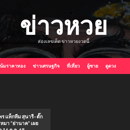
ข่าวหวย
ส่องเลขเด็ด ข่าวหวยงวดนี้
น้มราคาทอง
ข่าวเศรษฐกิจ
ที่เที่ยว
ผู้ชาย
ดูดวง
 แท็กทีม สุนารี–ตั๊ก
งไหมา “ย่านาค” เผย
 16 ต.ค. 68