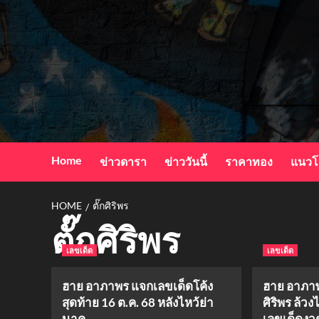
Skip
to
content
Home
ข่าวดารา
ข่าววันนี้
ราคาทอง
แนวโ
HOME
ตั๊กศิริพร
ตั๊กศิริพร
เลขเด็ด
เลขเด็ด
ฮาย อาภาพร แจกเลขเด็ดโค้ง
ฮาย อาภาพร
สุดท้าย 16 ต.ค. 68 หลังไหว้ย่า
ศิริพร ล้ว
นาค
เลขเด็ดงวด