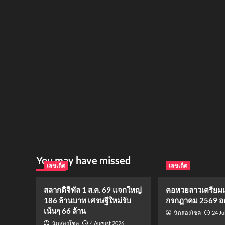
You may have missed
เลขเด็ด
เลขเด็ด
สลากดิจิทัล 1 ส.ค. 69 แจกใหญ่
คอหวยลาวเตรียมเฮ!
186 ล้านบาท เศรษฐีใหม่รับ
กรกฎาคม 2569 ออ
เน้นๆ 66 ล้าน
24 Ju
นักส่องโชค
4 August 2026
นักส่องโชค