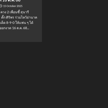
15 October 2025
ง 2 เพื่อนซี้ สุนารี
ตั๊ก ศิริพร ร่วมไหว้ย่านาค
ด็ด 8-9-0 ให้แฟน ๆ ได้
ออกงวด 16 ต.ค. 68...
d
e
ut
ภา
ก
ี–
มา