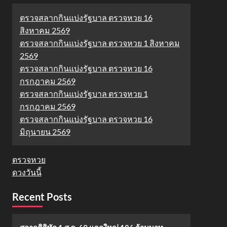
ตรวจสลากกินแบ่งรัฐบาล ตรวจหวย 16
สิงหาคม 2569
ตรวจสลากกินแบ่งรัฐบาล ตรวจหวย 1 สิงหาคม
2569
ตรวจสลากกินแบ่งรัฐบาล ตรวจหวย 16
กรกฎาคม 2569
ตรวจสลากกินแบ่งรัฐบาล ตรวจหวย 1
กรกฎาคม 2569
ตรวจสลากกินแบ่งรัฐบาล ตรวจหวย 16
มิถุนายน 2569
ตรวจหวย
ดวงวันนี้
Recent Posts