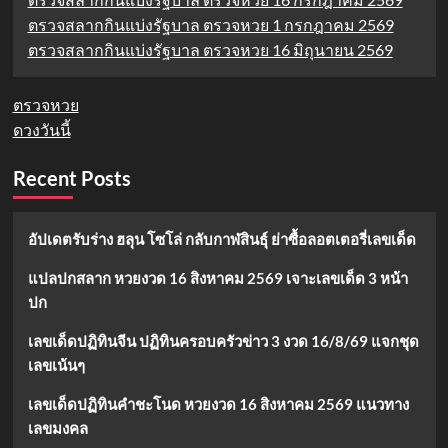
สวย
ตรวจสลากกินแบ่งรัฐบาล ตรวจหวย 1 กรกฎาคม 2569
สุขภาพ
ตรวจสลากกินแบ่งรัฐบาล ตรวจหวย 16 มิถุนายน 2569
ดี
ตรวจหวย
ดวงวันนี้
Recent Posts
อัปเดตรับร่าง ฮลุน โซโล่ กลับกาฬสินธุ์ ย่าซื้อลอตเตอรี่เลขเด็ด
แปลปกสลาก หวยงวด 16 สิงหาคม 2569 เจาะเลขเด็ด 3 หน้า
ปก
เลขเด็ดปฏิทินจีน ปฏิทินครอบครัวข่าว 3 งวด 16/8/69 แจกชุด
เลขเน้นๆ
เลขเด็ดปฏิทินคำชะโนด หวยงวด 16 สิงหาคม 2569 แนวทาง
เลขมงคล