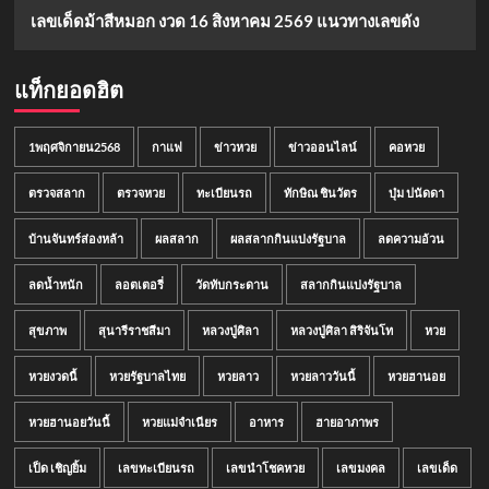
เลขเด็ดม้าสีหมอก งวด 16 สิงหาคม 2569 แนวทางเลขดัง
แท็กยอดฮิต
1พฤศจิกายน2568
กาแฟ
ข่าวหวย
ข่าวออนไลน์
คอหวย
ตรวจสลาก
ตรวจหวย
ทะเบียนรถ
ทักษิณ ชินวัตร
บุ๋ม ปนัดดา
บ้านจันทร์ส่องหล้า
ผลสลาก
ผลสลากกินแบ่งรัฐบาล
ลดความอ้วน
ลดน้ำหนัก
ลอตเตอรี่
วัดทับกระดาน
สลากกินแบ่งรัฐบาล
สุขภาพ
สุนารีราชสีมา
หลวงปู่ศิลา
หลวงปู่ศิลา สิริจันโท
หวย
หวยงวดนี้
หวยรัฐบาลไทย
หวยลาว
หวยลาววันนี้
หวยฮานอย
หวยฮานอยวันนี้
หวยแม่จำเนียร
อาหาร
ฮายอาภาพร
เป็ด เชิญยิ้ม
เลขทะเบียนรถ
เลขนำโชคหวย
เลขมงคล
เลขเด็ด