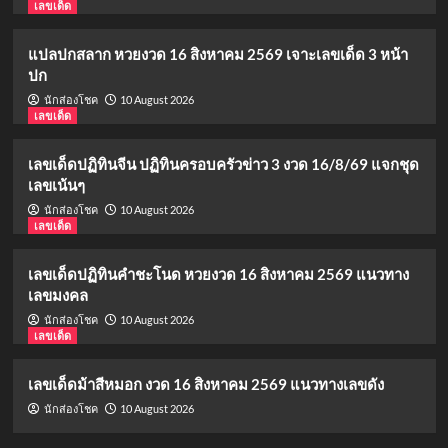
เลขเด็ด
แปลปกสลาก หวยงวด 16 สิงหาคม 2569 เจาะเลขเด็ด 3 หน้า
ปก
10 August 2026
นักส่องโชค
เลขเด็ด
เลขเด็ดปฏิทินจีน ปฏิทินครอบครัวข่าว 3 งวด 16/8/69 แจกชุด
เลขเน้นๆ
10 August 2026
นักส่องโชค
เลขเด็ด
เลขเด็ดปฏิทินคำชะโนด หวยงวด 16 สิงหาคม 2569 แนวทาง
เลขมงคล
10 August 2026
นักส่องโชค
เลขเด็ด
เลขเด็ดม้าสีหมอก งวด 16 สิงหาคม 2569 แนวทางเลขดัง
10 August 2026
นักส่องโชค