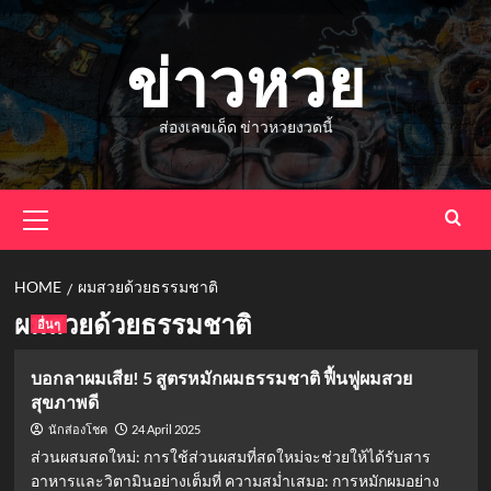
Skip
to
ข่าวหวย
content
ส่องเลขเด็ด ข่าวหวยงวดนี้
Primary
Menu
HOME
ผมสวยด้วยธรรมชาติ
ผมสวยด้วยธรรมชาติ
อื่นๆ
บอกลาผมเสีย! 5 สูตรหมักผมธรรมชาติ ฟื้นฟูผมสวย
สุขภาพดี
24 April 2025
นักส่องโชค
ส่วนผสมสดใหม่: การใช้ส่วนผสมที่สดใหม่จะช่วยให้ได้รับสาร
อาหารและวิตามินอย่างเต็มที่ ความสม่ำเสมอ: การหมักผมอย่าง