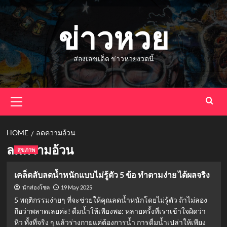
Skip
to
ข่าวหวย
content
ส่องเลขเด็ด ข่าวหวยงวดนี้
Primary
Menu
HOME
ลดความอ้วน
ลดความอ้วน
สุขภาพ
เคล็ดลับลดน้ำหนักแบบไม่รู้ตัว 5 ข้อ ทำตามง่าย ได้ผลจริง
19 May 2025
นักส่องโชค
5 พฤติกรรมง่ายๆ ที่จะช่วยให้คุณลดน้ำหนักโดยไม่รู้ตัว ถ้าไม่ลอง
ถือว่าพลาดเลยค่ะ! ดื่มน้ำให้เพียงพอ: หลายครั้งที่เราเข้าใจผิดว่า
หิว ทั้งที่จริง ๆ แล้วร่างกายแค่ต้องการน้ำ การดื่มน้ำเปล่าให้เพียง