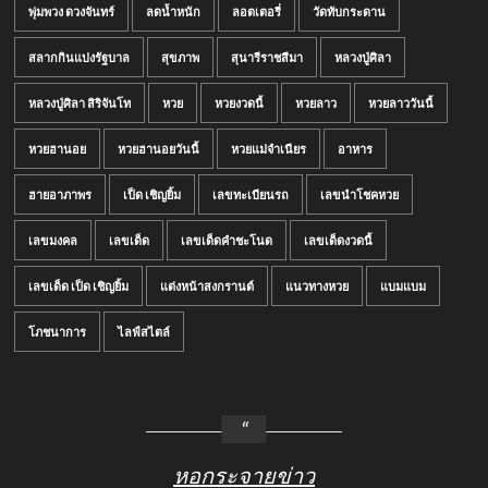
พุ่มพวง ดวงจันทร์
ลดน้ำหนัก
ลอตเตอรี่
วัดทับกระดาน
สลากกินแบ่งรัฐบาล
สุขภาพ
สุนารีราชสีมา
หลวงปู่ศิลา
หลวงปู่ศิลา สิริจันโท
หวย
หวยงวดนี้
หวยลาว
หวยลาววันนี้
หวยฮานอย
หวยฮานอยวันนี้
หวยแม่จำเนียร
อาหาร
ฮายอาภาพร
เป็ด เชิญยิ้ม
เลขทะเบียนรถ
เลขนำโชคหวย
เลขมงคล
เลขเด็ด
เลขเด็ดคำชะโนด
เลขเด็ดงวดนี้
เลขเด็ด เป็ด เชิญยิ้ม
แต่งหน้าสงกรานต์
แนวทางหวย
แบมแบม
โภชนาการ
ไลฟ์สไตล์
หอกระจายข่าว