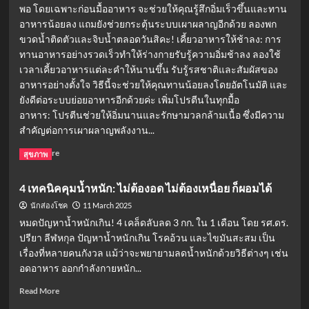
พอ โดยเฉพาะก่อนมื้ออาหาร จะช่วยให้คุณรู้สึกอิ่มเร็วขึ้นและทาน
อาหารน้อยลง แถมยังช่วยกระตุ้นระบบเผาผลาญอีกด้วย ลองพก
ขวดน้ำติดตัวและจิบน้ำตลอดวันสิคะ! เคี้ยวอาหารให้ช้าลง: การ
ทานอาหารอย่างรวดเร็วทำให้ร่างกายรับรู้ความอิ่มช้าลง ลองใช้
เวลาเคี้ยวอาหารแต่ละคำให้นานขึ้น รับรู้รสชาติและสัมผัสของ
อาหารอย่างตั้งใจ วิธีนี้จะช่วยให้คุณทานน้อยลงโดยอัตโนมัติ และ
ยังดีต่อระบบย่อยอาหารอีกด้วยค่ะ เพิ่มโปรตีนในทุกมื้อ
อาหาร: โปรตีนช่วยให้อิ่มนานและรักษามวลกล้ามเนื้อ ซึ่งมีความ
สำคัญต่อการเผาผลาญพลังงาน...
Read
Read More
สุขภาพ
more
about
4 เทคนิคคุมน้ำหนัก: ไม่ต้องอด ไม่ต้องเหนื่อย ก็ผอมได้
เคล็ด
ลับ
11 March 2025
นักส่องโชค
ลด
หมดปัญหาน้ำหนักเกิน! 4 เคล็ดลับลด 3 กก. ใน 1 เดือน โดย รศ.ดร.
น้ำ
ปรียา ลีฬหกุล ปัญหาน้ำหนักเกิน โรคอ้วน และไขมันสะสม เป็น
หนัก
เรื่องที่หลายคนกังวล แม้ว่าจะพยายามลดน้ำหนักด้วยวิธีต่างๆ เช่น
แบบ
อดอาหาร ออกกำลังกายหนัก...
ไม่รู้
ตัว
Read
Read More
5
more
ข้อ