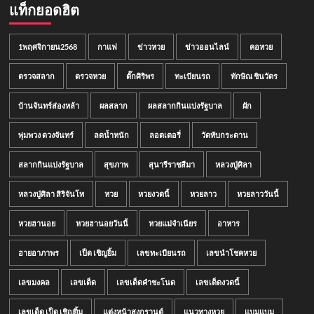
แท็กยอดฮิต
1พฤศจิกายน2568
กาแฟ
ข่าวหวย
ข่าวออนไลน์
คอหวย
ตรวจสลาก
ตรวจหวย
ตั๊กศิริพร
ทะเบียนรถ
ทักษิณ ชินวัตร
บ้านจันทร์ส่องหล้า
ผลสลาก
ผลสลากกินแบ่งรัฐบาล
ผัก
พุ่มพวง ดวงจันทร์
ลดน้ำหนัก
ลอตเตอรี่
วัดทับกระดาน
สลากกินแบ่งรัฐบาล
สุขภาพ
สุนารีราชสีมา
หลวงปู่ศิลา
หลวงปู่ศิลา สิริจันโท
หวย
หวยงวดนี้
หวยลาว
หวยลาววันนี้
หวยฮานอย
หวยฮานอยวันนี้
หวยแม่จำเนียร
อาหาร
ฮายอาภาพร
เป็ด เชิญยิ้ม
เลขทะเบียนรถ
เลขนำโชคหวย
เลขมงคล
เลขเด็ด
เลขเด็ดคำชะโนด
เลขเด็ดงวดนี้
เลขเด็ด เป็ด เชิญยิ้ม
แต่งหน้าสงกรานต์
แนวทางหวย
แบมแบม