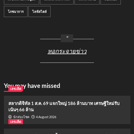
โภชนาการ
ไลฟ์สไตล์
หอกระจายข่าว
You may have missed
เลขเด็ด
สลากดิจิทัล 1 ส.ค. 69 แจกใหญ่ 186 ล้านบาท เศรษฐีใหม่รับ
เน้นๆ 66 ล้าน
4 August 2026
นักส่องโชค
เลขเด็ด