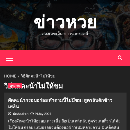
Skip
to
ข่าวหวย
content
ส่องเลขเด็ด ข่าวหวยงวดนี้
Primary
Menu
HOME
วิธีผัดคะน้าไม่ให้ขม
วิธีผัดคะน้าไม่ให้ขม
สุขภาพ
ผัดคะน้ากรอบอร่อย ทำตามนี้ไม่มีขม! สูตรลับตักข้าว
เพลิน
9 May 2025
นักส่องโชค
เรื่องผัดคะน้าให้อร่อยเหาะเนี่ย ถือเป็นเคล็ดลับคู่ครัวเลยก็ว่าได้ค่ะ
ไม่ให้ขม กรอบ แถมอร่อยจนต้องขอข้าวเพิ่มหลายจาน มีเคล็ดลับ