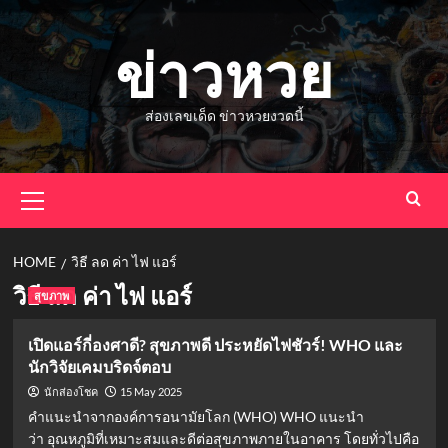
Skip
to
ข่าวหวย
content
ส่องเลขเด็ด ข่าวหวยงวดนี้
Primary
Menu
HOME
วิธี ลด ค่า ไฟ แอร์
วิธี ลด ค่า ไฟ แอร์
สุขภาพ
เปิดแอร์กี่องศาดี? สุขภาพดี ประหยัดไฟชัวร์! WHO และ
นักวิจัยเคมบริดจ์ตอบ
15 May 2025
นักส่องโชค
คำแนะนำจากองค์การอนามัยโลก (WHO) WHO แนะนำ
ว่า อุณหภูมิที่เหมาะสมและดีต่อสุขภาพภายในอาคาร โดยทั่วไปคือ