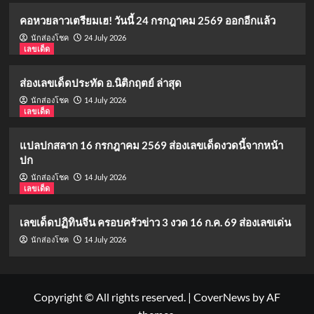
คอหวยลาวเตรียมเฮ! วันนี้ 24 กรกฎาคม 2569 ออกอีกแล้ว
24 July 2026
นักส่องโชค
เลขเด็ด
ส่องเลขเด็ดประทัด อ.นิติกฤตย์ ล่าสุด
14 July 2026
นักส่องโชค
เลขเด็ด
แปลปกสลาก 16 กรกฎาคม 2569 ส่องเลขเด็ดงวดนี้จากหน้า
ปก
14 July 2026
นักส่องโชค
เลขเด็ด
เลขเด็ดปฏิทินจีน ครอบครัวข่าว 3 งวด 16 ก.ค. 69 ส่องเลขเด่น
14 July 2026
นักส่องโชค
Copyright © All rights reserved.
|
CoverNews
by AF