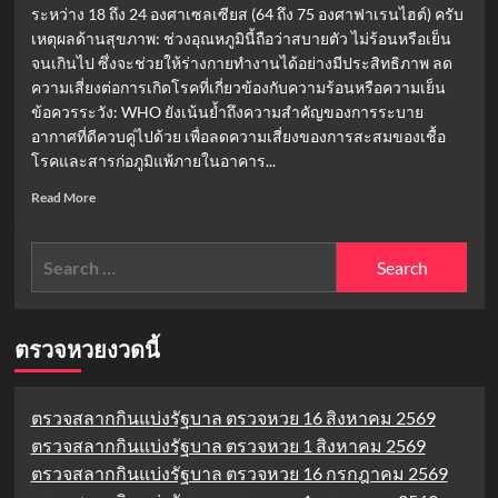
ระหว่าง 18 ถึง 24 องศาเซลเซียส (64 ถึง 75 องศาฟาเรนไฮต์) ครับ
เหตุผลด้านสุขภาพ: ช่วงอุณหภูมินี้ถือว่าสบายตัว ไม่ร้อนหรือเย็น
จนเกินไป ซึ่งจะช่วยให้ร่างกายทำงานได้อย่างมีประสิทธิภาพ ลด
ความเสี่ยงต่อการเกิดโรคที่เกี่ยวข้องกับความร้อนหรือความเย็น
ข้อควรระวัง: WHO ยังเน้นย้ำถึงความสำคัญของการระบาย
อากาศที่ดีควบคู่ไปด้วย เพื่อลดความเสี่ยงของการสะสมของเชื้อ
โรคและสารก่อภูมิแพ้ภายในอาคาร...
Read
Read More
more
about
Search
เปิด
แอร์
for:
กี่
องศา
ดี?
ตรวจหวยงวดนี้
สุขภาพ
ดี
ประหยัด
ตรวจสลากกินแบ่งรัฐบาล ตรวจหวย 16 สิงหาคม 2569
ไฟ
ตรวจสลากกินแบ่งรัฐบาล ตรวจหวย 1 สิงหาคม 2569
ชัวร์!
WHO
ตรวจสลากกินแบ่งรัฐบาล ตรวจหวย 16 กรกฎาคม 2569
และ