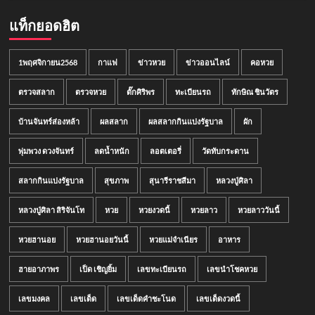
แท็กยอดฮิต
1พฤศจิกายน2568
กาแฟ
ข่าวหวย
ข่าวออนไลน์
คอหวย
ตรวจสลาก
ตรวจหวย
ตั๊กศิริพร
ทะเบียนรถ
ทักษิณ ชินวัตร
บ้านจันทร์ส่องหล้า
ผลสลาก
ผลสลากกินแบ่งรัฐบาล
ผัก
พุ่มพวง ดวงจันทร์
ลดน้ำหนัก
ลอตเตอรี่
วัดทับกระดาน
สลากกินแบ่งรัฐบาล
สุขภาพ
สุนารีราชสีมา
หลวงปู่ศิลา
หลวงปู่ศิลา สิริจันโท
หวย
หวยงวดนี้
หวยลาว
หวยลาววันนี้
หวยฮานอย
หวยฮานอยวันนี้
หวยแม่จำเนียร
อาหาร
ฮายอาภาพร
เป็ด เชิญยิ้ม
เลขทะเบียนรถ
เลขนำโชคหวย
เลขมงคล
เลขเด็ด
เลขเด็ดคำชะโนด
เลขเด็ดงวดนี้