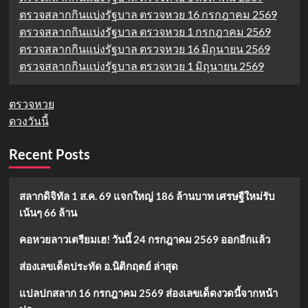
ศิริ
ตรวจสลากกินแบ่งรัฐบาล ตรวจหวย 16 กรกฎาคม 2569
พร
ล้วง
ตรวจสลากกินแบ่งรัฐบาล ตรวจหวย 1 กรกฎาคม 2569
ไหมา
ตรวจสลากกินแบ่งรัฐบาล ตรวจหวย 16 มิถุนายน 2569
“ย่า
ตรวจสลากกินแบ่งรัฐบาล ตรวจหวย 1 มิถุนายน 2569
นาค”
เผย
เลข
ตรวจหวย
เด็ด
ดวงวันนี้
งวด
16
ต.ค.
Recent Posts
68
สลากดิจิทัล 1 ส.ค. 69 แจกใหญ่ 186 ล้านบาท เศรษฐีใหม่รับ
เน้นๆ 66 ล้าน
คอหวยลาวเตรียมเฮ! วันนี้ 24 กรกฎาคม 2569 ออกอีกแล้ว
ส่องเลขเด็ดประทัด อ.นิติกฤตย์ ล่าสุด
แปลปกสลาก 16 กรกฎาคม 2569 ส่องเลขเด็ดงวดนี้จากหน้า