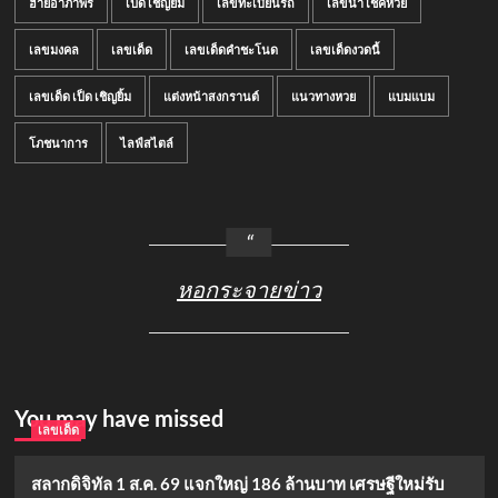
ฮายอาภาพร
เป็ด เชิญยิ้ม
เลขทะเบียนรถ
เลขนำโชคหวย
เลขมงคล
เลขเด็ด
เลขเด็ดคำชะโนด
เลขเด็ดงวดนี้
เลขเด็ด เป็ด เชิญยิ้ม
แต่งหน้าสงกรานต์
แนวทางหวย
แบมแบม
โภชนาการ
ไลฟ์สไตล์
หอกระจายข่าว
You may have missed
เลขเด็ด
สลากดิจิทัล 1 ส.ค. 69 แจกใหญ่ 186 ล้านบาท เศรษฐีใหม่รับ