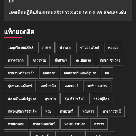
ปก
เลขเด็ดปฏิทินจีน ครอบครัวข่าว 3 งวด 16 ก.ค. 69 ส่องเลขเด่น
แท็กยอดฮิต
1พฤศจิกายน2568
กาแฟ
ข่าวหวย
ข่าวออนไลน์
คอหวย
ตรวจสลาก
ตรวจหวย
ตั๊กศิริพร
ทะเบียนรถ
ทักษิณ ชินวัตร
บ้านจันทร์ส่องหล้า
ผลสลาก
ผลสลากกินแบ่งรัฐบาล
ผัก
พุ่มพวง ดวงจันทร์
ลดน้ำหนัก
ลอตเตอรี่
วัดทับกระดาน
สลากกินแบ่งรัฐบาล
สุขภาพ
สุนารีราชสีมา
หลวงปู่ศิลา
หลวงปู่ศิลา สิริจันโท
หวย
หวยงวดนี้
หวยลาว
หวยลาววันนี้
หวยฮานอย
หวยฮานอยวันนี้
หวยแม่จำเนียร
อาหาร