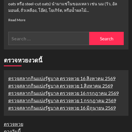
oats หรือ steel-cut oats) นำมาแช่ในของเหลว เช่น นม (วัว, อัล
มอนด์, ถั่วเหลือง, โอ๊ต), โยเกิร์ต, หรือน้ำผลไม้...
Read
Read More
more
about
Search
Overnight
Oats
for:
คือ
อะไร?
เจาะ
ตรวจหวยงวดนี้
ลึก
เมนู
อาหาร
ตรวจสลากกินแบ่งรัฐบาล ตรวจหวย 16 สิงหาคม 2569
เช้า
ตรวจสลากกินแบ่งรัฐบาล ตรวจหวย 1 สิงหาคม 2569
สุด
ฮิต
ตรวจสลากกินแบ่งรัฐบาล ตรวจหวย 16 กรกฎาคม 2569
ของ
ตรวจสลากกินแบ่งรัฐบาล ตรวจหวย 1 กรกฎาคม 2569
คน
ตรวจสลากกินแบ่งรัฐบาล ตรวจหวย 16 มิถุนายน 2569
รัก
สุขภาพ
ตรวจหวย
ดวงวันนี้