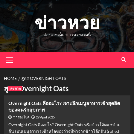
Skip
to
ข่าวหวย
content
ส่องเลขเด็ด ข่าวหวยงวดนี้
Primary
Menu
HOME
สูตร OVERNIGHT OATS
สูตร Overnight Oats
สุขภาพ
Overnight Oats คืออะไร? เจาะลึกเมนูอาหารเช้าสุดฮิต
ของคนรักสุขภาพ
29 April 2025
นักส่องโชค
Overnight Oats คืออะไร? Overnight Oats หรือข้าวโอ๊ตแช่ข้าม
คืน เป็นเมนูอาหารเช้าหรือของว่างที่ทำจากข้าวโอ๊ตดิบ (rolled