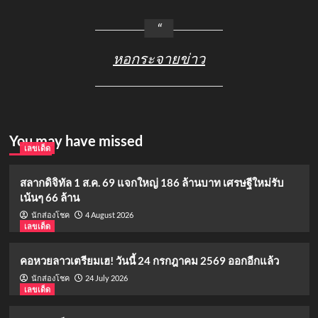
หอกระจายข่าว
You may have missed
เลขเด็ด
สลากดิจิทัล 1 ส.ค. 69 แจกใหญ่ 186 ล้านบาท เศรษฐีใหม่รับ
เน้นๆ 66 ล้าน
4 August 2026
นักส่องโชค
เลขเด็ด
คอหวยลาวเตรียมเฮ! วันนี้ 24 กรกฎาคม 2569 ออกอีกแล้ว
24 July 2026
นักส่องโชค
เลขเด็ด