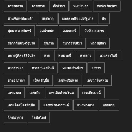
ตรวจสลาก
ตรวจหวย
ตั๊กศิริพร
ทะเบียนรถ
ทักษิณ ชินวัตร
บ้านจันทร์ส่องหล้า
ผลสลาก
ผลสลากกินแบ่งรัฐบาล
ผัก
พุ่มพวง ดวงจันทร์
ลดน้ำหนัก
ลอตเตอรี่
วัดทับกระดาน
สลากกินแบ่งรัฐบาล
สุขภาพ
สุนารีราชสีมา
หลวงปู่ศิลา
หลวงปู่ศิลา สิริจันโท
หวย
หวยงวดนี้
หวยลาว
หวยลาววันนี้
หวยฮานอย
หวยฮานอยวันนี้
หวยแม่จำเนียร
อาหาร
ฮายอาภาพร
เป็ด เชิญยิ้ม
เลขทะเบียนรถ
เลขนำโชคหวย
เลขมงคล
เลขเด็ด
เลขเด็ดคำชะโนด
เลขเด็ดงวดนี้
เลขเด็ด เป็ด เชิญยิ้ม
แต่งหน้าสงกรานต์
แนวทางหวย
แบมแบม
โภชนาการ
ไลฟ์สไตล์