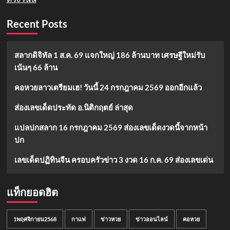
Recent Posts
สลากดิจิทัล 1 ส.ค. 69 แจกใหญ่ 186 ล้านบาท เศรษฐีใหม่รับ
เน้นๆ 66 ล้าน
คอหวยลาวเตรียมเฮ! วันนี้ 24 กรกฎาคม 2569 ออกอีกแล้ว
ส่องเลขเด็ดประทัด อ.นิติกฤตย์ ล่าสุด
แปลปกสลาก 16 กรกฎาคม 2569 ส่องเลขเด็ดงวดนี้จากหน้า
ปก
เลขเด็ดปฏิทินจีน ครอบครัวข่าว 3 งวด 16 ก.ค. 69 ส่องเลขเด่น
แท็กยอดฮิต
1พฤศจิกายน2568
กาแฟ
ข่าวหวย
ข่าวออนไลน์
คอหวย