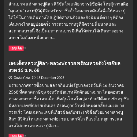
ล้านบาท แด่ หลวงปู่ศิลา สิริจันโท เกจิอาจารย์ชื่อดัง โดยผู้ถวายคือ
“คุณปุ่น” เศรษฐีนีผู้มีจิตศรัทธา ซึ่งตั้งใจมอบรถคันนี้เพื่อให้หลวงปู่
ได้ใช้ในการเดินทางไปปฏิบัติศาสนกิจและกิจนิมนต์ต่างๆ ที่ต้อง
เดินทางไกลอยู่บ่อยครั้ง การถวายรถหรูที่มีความนิ่มนวลและ
สะดวกสบายนี้ จึงเป็นมหาทานบารมีเพื่อให้ท่านได้เดินทางอย่าง
สบาย ไม่ต้องเหนื่อยมาก...
Read
Read More
เลขเด็ด
more
about
เลขเด็ดหลวงปู่ศิลา-หลวงพ่อรวย พร้อมหวยดังโซเชียล
เศรษฐีนี
งวด 16 ธ.ค. 68
ถวาย
Maybach
15 December 2025
นักส่องโชค
12
บรรยากาศการซื้อขายสลากกินแบ่งรัฐบาลงวดวันที่ 16 ธันวาคม
ล้าน
2568 ที่ตลาดภาษีซุง จังหวัดชัยนาท คึกคักอย่างมาก โดยคอหวย
“หลวง
ต่างออกมาหาซื้อ เลขเด็ด เพื่อลุ้นโชคใหญ่ส่งท้ายปีตั้งแต่เช้าตรู่ ซึ่ง
ปู่
ศิลา”
มีหลายเลขที่กลายเป็นเลขดังจนถูกกว้านซื้อหมดเกลี้ยงแผงอย่าง
คอ
รวดเร็ว โดยเฉพาะเลขที่เกี่ยวข้องกับพระเกจิชื่อดังอย่าง หลวงปู่
หวย
ศิลา สิริจันโท และ หลวงพ่อรวย ปาสาทิโก ที่แรงไม่หยุด กระแส
แห่
แรงไม่ตก: เลขหลวงปู่ศิลา...
ส่อง
เลข
Read
Read More
เลขเด็ด