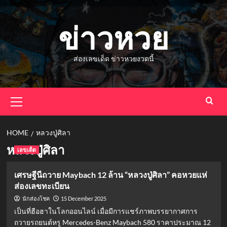
Skip
to
ข่าวหวย
content
ส่องเลขเด็ด ข่าวหวยงวดนี้
Primary
Menu
HOME
หลวงปู่ศิลา
หลวงปู่ศิลา
เลขเด็ด
เศรษฐีนีถวาย Maybach 12 ล้าน “หลวงปู่ศิลา” คอหวยแห่
ส่องเลขทะเบียน
15 December 2025
นักส่องโชค
เป็นที่ฮือฮาในโลกออนไลน์ เมื่อมีการแชร์ภาพบรรยากาศการ
ถวายรถยนต์หรู Mercedes-Benz Maybach 580 ราคาประมาณ 12