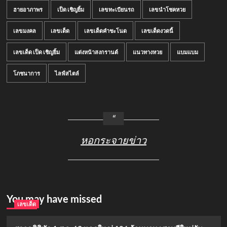
ฮายอาภาพร
เป็ด เชิญยิ้ม
เลขทะเบียนรถ
เลขนำโชคหวย
เลขมงคล
เลขเด็ด
เลขเด็ดคำชะโนด
เลขเด็ดงวดนี้
เลขเด็ด เป็ด เชิญยิ้ม
แต่งหน้าสงกรานต์
แนวทางหวย
แบมแบม
โภชนาการ
ไลฟ์สไตล์
หอกระจายข่าว
You may have missed
เลขเด็ด