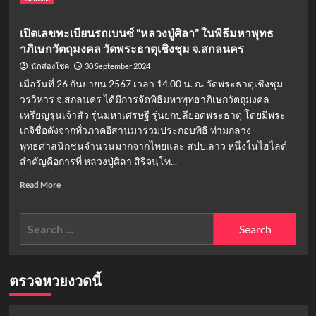
ทะเบียน
more
about
เปิดเลขทะเบียนรถเบนซ์ “หลวงปู่ศิลา” ในพิธีมหาพุทธ
เลข
าภิเษกวัตถุมงคล วัดพระธาตุเชิงชุม จ.สกลนคร
เด็ด
หลวง
30 September 2024
นักส่องโชค
ปู่
เมื่อวันที่ 26 กันยายน 2567 เวลา 14.00 น. ณ วัดพระธาตุเชิงชุม
ศิลา-
วรวิหาร จ.สกลนคร ได้มีการจัดพิธีมหาพุทธาภิเษกวัตถุมงคล
หลวง
เหรียญรุ่นเจ้าสัว รุ่นมหาเศรษฐี รุ่นยกปลียอดพระธาตุ โดยมีพระ
พ่อ
รวย
เกจิชื่อดังจากทั่วภาคอีสานมาร่วมประกอบพิธี ท่ามกลาง
พร้อม
พุทธศาสนิกชนจำนวนมากจากไทยและ สปป.ลาว หนึ่งในไฮไลต์
หวย
สำคัญคือการที่ หลวงปู่ศิลา สิริจนฺโท...
ดัง
โซ
Read
Read More
เชีย
more
ล
about
Search
งวด
เปิด
16
เลข
for:
ธ.ค.
ทะเบียน
68
รถ
เบนซ์
ตรวจหวยงวดนี้
“หลวง
ปู่