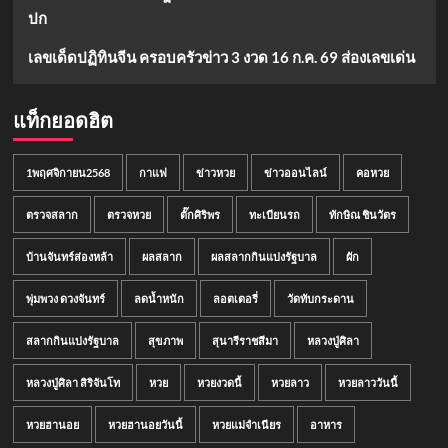
ปก
เลขเด็ดปฏิทินจีน ครอบครัวข่าว 3 งวด 16 ก.ค. 69 ส่องเลขเด่น
แท็กยอดฮิต
1พฤศจิกายน2568
กาแฟ
ข่าวหวย
ข่าวออนไลน์
คอหวย
ตรวจสลาก
ตรวจหวย
ตั๊กศิริพร
ทะเบียนรถ
ทักษิณ ชินวัตร
บ้านจันทร์ส่องหล้า
ผลสลาก
ผลสลากกินแบ่งรัฐบาล
ผัก
พุ่มพวง ดวงจันทร์
ลดน้ำหนัก
ลอตเตอรี่
วัดทับกระดาน
สลากกินแบ่งรัฐบาล
สุขภาพ
สุนารีราชสีมา
หลวงปู่ศิลา
หลวงปู่ศิลา สิริจันโท
หวย
หวยงวดนี้
หวยลาว
หวยลาววันนี้
หวยฮานอย
หวยฮานอยวันนี้
หวยแม่จำเนียร
อาหาร