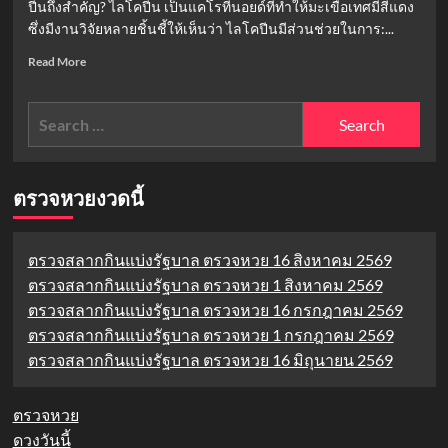
ปีนถึงสำคัญ? ไลโคปีน เป็นแคโรทีนอยด์ที่ทำให้มะเขือเทศมีสีแดง
หลาย
ซึ่งมีงานวิจัยหลายชิ้นชี้ให้เห็นว่า ไลโคปีนมีส่วนช่วยในการ:...
คน
หลง
Read
Read More
รัก
more
about
Search
กิน
มะเขือ
for:
เทศ
ยัง
ไง
ตรวจหวยงวดนี้
ให้
ได้
ประโยชน์
ตรวจสลากกินแบ่งรัฐบาล ตรวจหวย 16 สิงหาคม 2569
สูงสุด:
ตรวจสลากกินแบ่งรัฐบาล ตรวจหวย 1 สิงหาคม 2569
เคล็ด
ลับ
ตรวจสลากกินแบ่งรัฐบาล ตรวจหวย 16 กรกฎาคม 2569
ง่ายๆ
ตรวจสลากกินแบ่งรัฐบาล ตรวจหวย 1 กรกฎาคม 2569
เพื่อ
ตรวจสลากกินแบ่งรัฐบาล ตรวจหวย 16 มิถุนายน 2569
สุขภาพ
ที่
ดี
ตรวจหวย
ดวงวันนี้