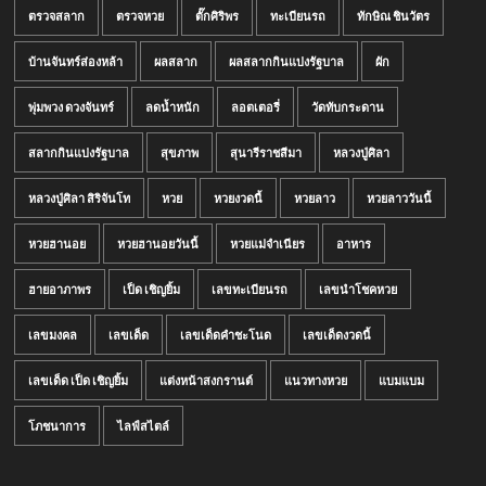
ตรวจสลาก
ตรวจหวย
ตั๊กศิริพร
ทะเบียนรถ
ทักษิณ ชินวัตร
บ้านจันทร์ส่องหล้า
ผลสลาก
ผลสลากกินแบ่งรัฐบาล
ผัก
พุ่มพวง ดวงจันทร์
ลดน้ำหนัก
ลอตเตอรี่
วัดทับกระดาน
สลากกินแบ่งรัฐบาล
สุขภาพ
สุนารีราชสีมา
หลวงปู่ศิลา
หลวงปู่ศิลา สิริจันโท
หวย
หวยงวดนี้
หวยลาว
หวยลาววันนี้
หวยฮานอย
หวยฮานอยวันนี้
หวยแม่จำเนียร
อาหาร
ฮายอาภาพร
เป็ด เชิญยิ้ม
เลขทะเบียนรถ
เลขนำโชคหวย
เลขมงคล
เลขเด็ด
เลขเด็ดคำชะโนด
เลขเด็ดงวดนี้
เลขเด็ด เป็ด เชิญยิ้ม
แต่งหน้าสงกรานต์
แนวทางหวย
แบมแบม
โภชนาการ
ไลฟ์สไตล์