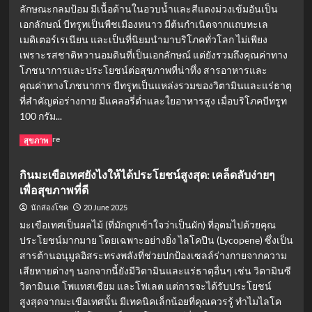
ลักษณะกลมป้อม มีเนื้อด้านในอวบน้ำและสีแดงม่วงเข้มอันเป็น
เอกลักษณ์ บีทรูทเป็นพืชเมืองหนาว มีต้นกำเนิดจากแถบทะเล
เมดิเตอร์เรเนียน และเป็นที่นิยมนำมาบริโภคทั่วโลก ไม่เพียง
เพราะรสชาติหวานอมดินที่เป็นเอกลักษณ์ แต่ยังรวมถึงคุณค่าทาง
โภชนาการและประโยชน์ต่อสุขภาพที่น่าทึ่ง สารอาหารและ
คุณค่าทางโภชนาการ บีทรูทเป็นแหล่งรวมของวิตามินและแร่ธาตุ
ที่สำคัญต่อร่างกาย มีแคลอรี่ต่ำและใยอาหารสูง เมื่อบริโภคบีทรูท
100 กรัม...
Read
Read More
สุขภาพ
more
about
กินมะเขือเทศยังไงให้ได้ประโยชน์สูงสุด: เคล็ดลับง่ายๆ
บี
เพื่อสุขภาพที่ดี
ทรูท
คือ
20 June 2025
นักส่องโชค
อะไร?
มะเขือเทศเป็นผลไม้ (ที่มักถูกเข้าใจว่าเป็นผัก) ที่อุดมไปด้วยคุณ
ทำไม
ประโยชน์มากมาย โดยเฉพาะอย่างยิ่ง ไลโคปีน (Lycopene) ซึ่งเป็น
ถึง
สารต้านอนุมูลอิสระทรงพลังที่ช่วยปกป้องเซลล์ร่างกายจากความ
เป็น
ผัก
เสียหายต่างๆ นอกจากนี้ยังมีวิตามินและแร่ธาตุอื่นๆ เช่น วิตามินซี
เพื่อ
วิตามินเค โพแทสเซียม และโฟเลต แต่การจะได้รับประโยชน์
สุขภาพ
สูงสุดจากมะเขือเทศนั้น มีเทคนิคเล็กน้อยที่คุณควรรู้ ทำไมไลโค
ที่