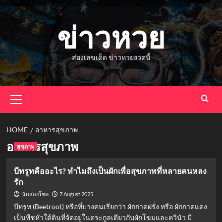
Skip
to
ข่าวหวย
content
ส่องเลขเด็ด ข่าวหวยงวดนี้
Primary
Menu
HOME
อาหารสุขภาพ
อาหารสุขภาพ
สุขภาพ
บีทรูทคืออะไร? ทำไมถึงเป็นผักเพื่อสุขภาพที่หลายคนหลง
รัก
7 August 2025
นักส่องโชค
บีทรูท (Beetroot) หรือที่บางคนเรียกว่า ผักกาดฝรั่ง หรือ ผักกาดแดง
เป็นพืชหัวใต้ดินที่จัดอยู่ในตระกูลเดียวกับผักโขมและควินัว มี