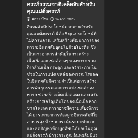
ครรภ์ธรรมชาติเคล็ดลับสำหรับ
คุณแม่ตั้งครรภ์
16 April 2025
นักส่องโชค
อินทผลัมมีประโยชน์มากมายสำหรับ
คุณแม่ตั้งครรภ์ นี่คือ 9 คุณประโยชน์ที่
ไม่ควรพลาด: เสริมสร้างพัฒนาการของ
ทารก: อินทผลัมอุดมไปด้วยโปรตีน ซึ่ง
เป็นสารอาหารสำคัญในการสร้าง
เนื้อเยื่อและเซลล์ต่างๆ ของทารก รวม
ถึงกล้ามเนื้อ กระดูก และอวัยวะภายใน
ช่วยในการแบ่งเซลล์ของทารก: โฟเลต
ในอินทผลัมมีความจำเป็นต่อการสร้าง
สารพันธุกรรมและการแบ่งเซลล์ของ
ทารก ช่วยสร้างเม็ดเลือดแดง และเสริม
สร้างการเจริญเติบโตของเนื้อเยื่อ หาก
ขาดโฟเลต ทารกอาจมีความเสี่ยงพิการ
ได้ บรรเทาอาการท้องผูก: อินทผลัมมีใย
อาหารสูง ซึ่งช่วยกระตุ้นระบบขับถ่าย
และลดปัญหาท้องผูกที่พบได้บ่อยในคุณ
แม่ตั้งครรภ์ บำรุงกระดูก: อินทผลัมมีแร่