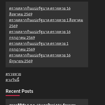
ตรวจสลากกินแบ่งรัฐบาล ตรวจหวย 16
สิงหาคม 2569
ตรวจสลากกินแบ่งรัฐบาล ตรวจหวย 1 สิงหาคม
2569
ตรวจสลากกินแบ่งรัฐบาล ตรวจหวย 16
กรกฎาคม 2569
ตรวจสลากกินแบ่งรัฐบาล ตรวจหวย 1
กรกฎาคม 2569
ตรวจสลากกินแบ่งรัฐบาล ตรวจหวย 16
มิถุนายน 2569
ตรวจหวย
ดวงวันนี้
Recent Posts