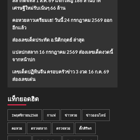
สลากดิจิทัล 1 ส.ค. 69 แจกใหญ่ 186 ล้านบาท
เศรษฐีใหม่รับเน้นๆ 66 ล้าน
คอหวยลาวเตรียมเฮ! วันนี้ 24 กรกฎาคม 2569 ออก
อีกแล้ว
ส่องเลขเด็ดประทัด อ.นิติกฤตย์ ล่าสุด
แปลปกสลาก 16 กรกฎาคม 2569 ส่องเลขเด็ดงวดนี้
จากหน้าปก
เลขเด็ดปฏิทินจีน ครอบครัวข่าว 3 งวด 16 ก.ค. 69
ส่องเลขเด่น
แท็กยอดฮิต
1พฤศจิกายน2568
กาแฟ
ข่าวหวย
ข่าวออนไลน์
คอหวย
ตรวจสลาก
ตรวจหวย
ตั๊กศิริพร