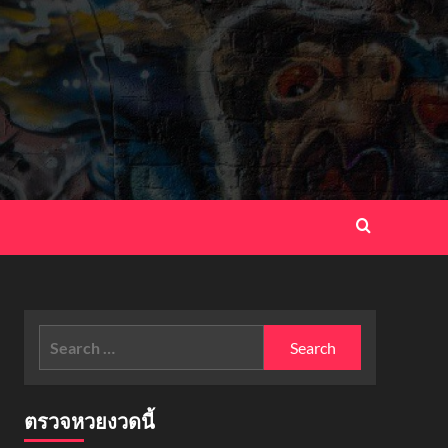
Search
for:
ตรวจหวยงวดนี้