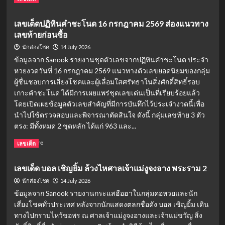
ปก
more
about
เลขเด็ดปฏิทินคำชะโนด 16 กรกฎาคม 2569 ส่องแนวทาง
เลข
เลขท้ายก่อนซื้อ
เด็ด
ปฏิทิน
14 July 2026
นักส่องโชค
จีน
ข้อมูลจาก Sanook รายงานชุดตัวเลขจากปฏิทินคำชะโนด ประจำ
ครอบครัว
หวยงวดวันที่ 16 กรกฎาคม 2569 แนวทางตัวเลขยอดนิยมของกลุ่ม
ข่าว
ผู้ชื่นชอบการเสี่ยงโชคและผู้เลื่อมใสศรัทธาในสิ่งศักดิ์สิทธิ์รอบ
3
งวด
เกาะคำชะโนด ได้มีการเผยแพร่ชุดเลขเด่นเป็นที่เรียบร้อยแล้ว
16
โดยเปิดเผยข้อมูลตัวเลขสำคัญที่มีการบันทึกไว้ประเจำงวดนี้เพื่อ
ก.ค.
นำไปใช้ตรวจสอบและพิจารณาตัดสินใจ ดังนี้ กลุ่มเลขท้าย 3 ตัว
69
ตรง: มีทั้งหมด 2 ชุดหลัก ได้แก่ 963 และ...
ส่อง
เลข
Read
Read More
เลขเด็ด
เด่น
more
about
เลขเด็ด บอล เชิญยิ้ม ล้วงไหศาลเจ้าแม่งูจงอาง พระราม 2
เลข
เด็ด
14 July 2026
นักส่องโชค
ปฏิทิน
ข้อมูลจาก Sanook รายงานกระแสฮือฮาในกลุ่มคอหวยและนัก
คำ
เสี่ยงโชคทั่วประเทศ หลังจากนักแสดงตลกชื่อดัง บอล เชิญยิ้ม เดิน
ชะ
ทางไปกราบไหว้ขอพร ณ ศาลเจ้าแม่งูจงอางและเจ้าแม่ขวัญ สิ่ง
โนด