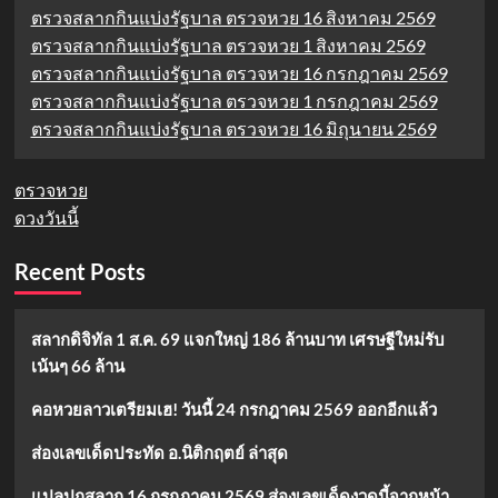
เดีย
ตรวจสลากกินแบ่งรัฐบาล ตรวจหวย 16 สิงหาคม 2569
เล็บ
ตรวจสลากกินแบ่งรัฐบาล ตรวจหวย 1 สิงหาคม 2569
ลาย
ดอกไม้
ตรวจสลากกินแบ่งรัฐบาล ตรวจหวย 16 กรกฎาคม 2569
สุด
ตรวจสลากกินแบ่งรัฐบาล ตรวจหวย 1 กรกฎาคม 2569
ฮิต
ตรวจสลากกินแบ่งรัฐบาล ตรวจหวย 16 มิถุนายน 2569
สไตล์
เกาหลี
ที่
ตรวจหวย
ใครๆ
ดวงวันนี้
ก็
เลิฟ
Recent Posts
สลากดิจิทัล 1 ส.ค. 69 แจกใหญ่ 186 ล้านบาท เศรษฐีใหม่รับ
เน้นๆ 66 ล้าน
คอหวยลาวเตรียมเฮ! วันนี้ 24 กรกฎาคม 2569 ออกอีกแล้ว
ส่องเลขเด็ดประทัด อ.นิติกฤตย์ ล่าสุด
แปลปกสลาก 16 กรกฎาคม 2569 ส่องเลขเด็ดงวดนี้จากหน้า