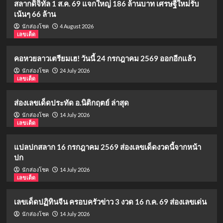
สลากดิจิทัล 1 ส.ค. 69 แจกใหญ่ 186 ล้านบาท เศรษฐีใหม่รับ
เน้นๆ 66 ล้าน
4 August 2026
นักส่องโชค
เลขเด็ด
คอหวยลาวเตรียมเฮ! วันนี้ 24 กรกฎาคม 2569 ออกอีกแล้ว
24 July 2026
นักส่องโชค
เลขเด็ด
ส่องเลขเด็ดประทัด อ.นิติกฤตย์ ล่าสุด
14 July 2026
นักส่องโชค
เลขเด็ด
แปลปกสลาก 16 กรกฎาคม 2569 ส่องเลขเด็ดงวดนี้จากหน้า
ปก
14 July 2026
นักส่องโชค
เลขเด็ด
เลขเด็ดปฏิทินจีน ครอบครัวข่าว 3 งวด 16 ก.ค. 69 ส่องเลขเด่น
14 July 2026
นักส่องโชค