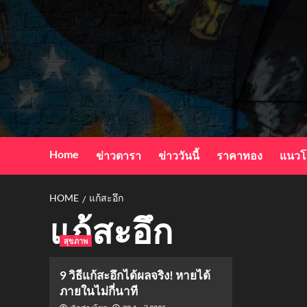
Skip
to
content
Home
ข่าวดารา
ข่าววันนี้
ราคาทอง
แนวโ
HOME
แก้สะอึก
แก้สะอึก
สุขภาพ
9 วิธีแก้สะอึกได้ผลจริง! หายได้
ภายในไม่กี่นาที