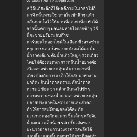
30 April 2025
นักส่องโชค
9 วิธีแก้สะอึกที่ได้ผลดีภายในเวลาไม่กี่
นาที กลั้นหายใจ: หายใจเข้าลึกๆ แล้ว
กลั้นหายใจไว้ให้นานที่สุดเท่าที่จะทำได้
จากนั้นค่อยๆ ผ่อนลมหายใจออกช้าๆ วิธี
นี้จะช่วยปรับระดับก๊าซ
คาร์บอนไดออกไซด์ในเลือด ซึ่งอาจช่วย
หยุดการหดเกร็งของกะบังลมได้ค่ะ ดื่ม
น้ำรวดเดียว: ดื่มน้ำแก้วใหญ่ๆ รวดเดียว
โดยไม่ต้องหยุดพัก การกลืนน้ำอย่างต่อ
เนื่องอาจช่วยกระตุ้นเส้นประสาทที่
เกี่ยวข้องกับการสะอึกให้กลับมาทำงาน
ปกติค่ะ กินน้ำตาลทราย: ตักน้ำตาล
ทราย 1 ช้อนชา แล้วกลืนลงไปช้าๆ
ความหวานของน้ำตาลอาจช่วยกระตุ้น
ปลายประสาทในช่องปากและลำคอ
ทำให้การสะอึกหยุดลงได้ค่ะ กัด
มะนาว: ลองกัดมะนาวชิ้นเล็กๆ หรือจิบ
น้ำมะนาวเล็กน้อย รสเปรี้ยวจัดของ
มะนาวอาจรบกวนวงจรการสะอึกได้
แลบลิ้น: แลบลิ้นออกมาให้ยาวที่สุดเท่า