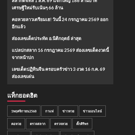
สลากดิจิทัล 1 ส.ค. 69 แจกใหญ่ 186 ล้านบาท
เศรษฐีใหม่รับเน้นๆ 66 ล้าน
คอหวยลาวเตรียมเฮ! วันนี้ 24 กรกฎาคม 2569 ออก
อีกแล้ว
ส่องเลขเด็ดประทัด อ.นิติกฤตย์ ล่าสุด
แปลปกสลาก 16 กรกฎาคม 2569 ส่องเลขเด็ดงวดนี้
จากหน้าปก
เลขเด็ดปฏิทินจีน ครอบครัวข่าว 3 งวด 16 ก.ค. 69
ส่องเลขเด่น
แท็กยอดฮิต
1พฤศจิกายน2568
กาแฟ
ข่าวหวย
ข่าวออนไลน์
คอหวย
ตรวจสลาก
ตรวจหวย
ตั๊กศิริพร