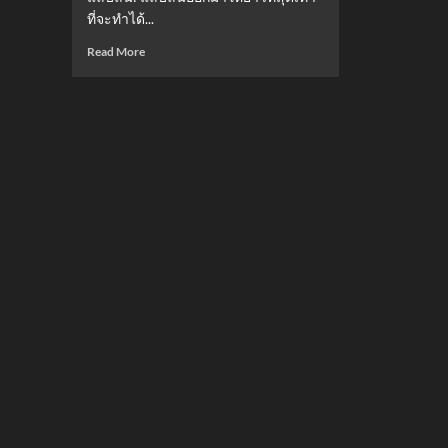
ที่จะทำได้...
Read
Read More
more
about
9
วิธี
แก้
สะอึก
ได้
ผล
จริง!
หาย
ได้
ภายใน
ไม่
กี่
นาที