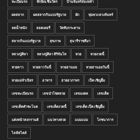
ทะเบียนรถ
ทักษิณ ชินวัตร
บ้านจันทร์ส่องหล้า
ผลสลาก
ผลสลากกินแบ่งรัฐบาล
ผัก
พุ่มพวง ดวงจันทร์
ลดน้ำหนัก
ลอตเตอรี่
วัดทับกระดาน
สลากกินแบ่งรัฐบาล
สุขภาพ
สุนารีราชสีมา
หลวงปู่ศิลา
หลวงปู่ศิลา สิริจันโท
หวย
หวยงวดนี้
หวยลาว
หวยลาววันนี้
หวยฮานอย
หวยฮานอยวันนี้
หวยแม่จำเนียร
อาหาร
ฮายอาภาพร
เป็ด เชิญยิ้ม
เลขทะเบียนรถ
เลขนำโชคหวย
เลขมงคล
เลขเด็ด
เลขเด็ดคำชะโนด
เลขเด็ดงวดนี้
เลขเด็ด เป็ด เชิญยิ้ม
แต่งหน้าสงกรานต์
แนวทางหวย
แบมแบม
โภชนาการ
ไลฟ์สไตล์