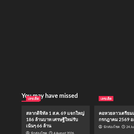
You may have missed
เลขเด็ด
เลขเด็ด
สลากดิจิทัล 1 ส.ค. 69 แจกใหญ่
คอหวยลาวเตรียมเฮ!
186 ล้านบาท เศรษฐีใหม่รับ
กรกฎาคม 2569 ออ
เน้นๆ 66 ล้าน
24 Ju
นักส่องโชค
4 August 2026
นักส่องโชค