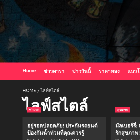
Skip
to
content
Home
ข่าวดารา
ข่าววันนี้
ราคาทอง
แนวโ
HOME
ไลฟ์สไตล์
ไลฟ์สไตล์
ข่าวรถ
สุขภาพ
อยู่รอดปลอดภัย! ประกันรถยนต์
มัลเบอร์รี
ป้องกันน้ำท่วมที่คุณควรรู้
รักสุขภาพ