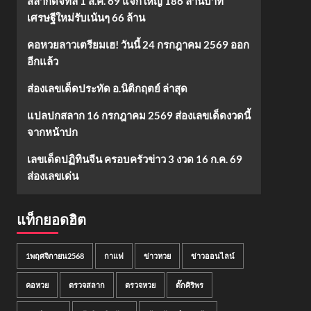
สลากดิจิทัล 1 ส.ค. 69 แจกใหญ่ 186 ล้านบาท
เศรษฐีใหม่รับเน้นๆ 66 ล้าน
คอหวยลาวเตรียมเฮ! วันนี้ 24 กรกฎาคม 2569 ออก
อีกแล้ว
ส่องเลขเด็ดประทัด อ.นิติกฤตย์ ล่าสุด
แปลปกสลาก 16 กรกฎาคม 2569 ส่องเลขเด็ดงวดนี้
จากหน้าปก
เลขเด็ดปฏิทินจีน ครอบครัวข่าว 3 งวด 16 ก.ค. 69
ส่องเลขเด่น
แท็กยอดฮิต
1พฤศจิกายน2568
กาแฟ
ข่าวหวย
ข่าวออนไลน์
คอหวย
ตรวจสลาก
ตรวจหวย
ตั๊กศิริพร