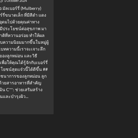
1 October 2024
 มัลเบอร์รี่ (Mulberry)
์รี่ขนาดเล็ก ที่มีสีดำ แดง
ยอุดมไปด้วยคุณค่าทาง
มีประโยชน์ต่อสุขภาพ มา
าติที่หวานอร่อย ทำให้ผล
รับความนิยมมากขึ้นในหมู่ผู้
นบทความนี้เราจะเจาะลึก
ของลูกหม่อน และวิธี
่อให้คุณได้รู้จักกับเบอร์รี่
ะโยชน์สุดแจ๋วนี้ได้ดีขึ้น ##
ภชนาการของลูกหม่อน ลูก
ด้วยสารอาหารที่สำคัญ
ามิน C**: ช่วยเสริมสร้าง
ันและบำรุงผิว...
d
e
ut
์