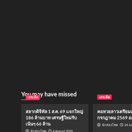
You may have missed
เลขเด็ด
เลขเด็ด
สลากดิจิทัล 1 ส.ค. 69 แจกใหญ่
คอหวยลาวเตรียมเฮ!
186 ล้านบาท เศรษฐีใหม่รับ
กรกฎาคม 2569 ออ
เน้นๆ 66 ล้าน
24 Ju
นักส่องโชค
4 August 2026
นักส่องโชค