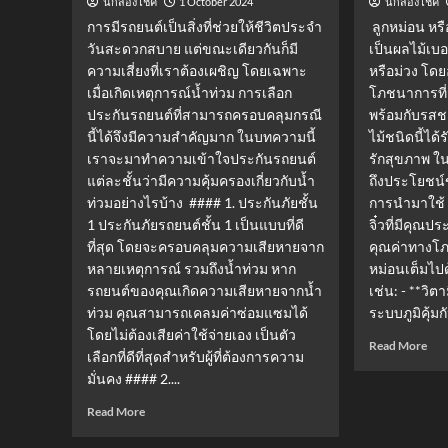
1 October 2024
นักส่องโชค
นักส่องโชค
การมีรถยนต์เป็นสิ่งที่ช่วยให้ชีวิตประจำ
ลูกหม่อน หรือ
วันสะดวกสบาย แต่ขณะเดียวกันก็มี
เป็นผลไม้เบอร
ความเสี่ยงที่เราต้องเผชิญ โดยเฉพาะ
หรือม่วง โด
เมื่อเกิดเหตุการณ์น้ำท่วม การเลือก
โภชนาการที่
ประกันรถยนต์ที่สามารถครอบคลุมกรณี
พร้อมกับรสช
นี้ได้จึงมีความสำคัญมาก ในบทความนี้
ไม้ชนิดนี้ได้
เราจะมาทำความเข้าใจประกันรถยนต์
รักสุขภาพ ใ
แต่ละชั้นว่ามีความคุ้มครองเกี่ยวกับน้ำ
ถึงประโยชน์
ท่วมอย่างไรบ้าง #### 1. ประกันภัยชั้น
การนำมาใช้ เพื
1 ประกันภัยรถยนต์ชั้น 1 เป็นแบบที่ดี
จิ๋วที่มีคุณปร
ที่สุด โดยจะครอบคลุมความเสียหายจาก
คุณค่าทางโ
หลายเหตุการณ์ รวมถึงน้ำท่วม หาก
หม่อนเต็มไป
รถยนต์ของคุณเกิดความเสียหายจากน้ำ
เช่น: - **วิต
ท่วม คุณสามารถเคลมค่าซ่อมแซมได้
ระบบภูมิคุ้มก
โดยไม่ต้องเสียค่าใช้จ่ายเอง เป็นตัว
Rea
Read More
เลือกที่ดีที่สุดสำหรับผู้ที่ต้องการความ
mor
มั่นคง #### 2....
abo
มัล
Read
Read More
เบอร
more
รี่:
about