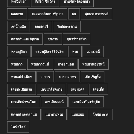
ทะเบียนรถ
ทักษิณ ชินวัตร
บ้านจันทร์ส่องหล้า
ผลสลาก
ผลสลากกินแบ่งรัฐบาล
ผัก
พุ่มพวง ดวงจันทร์
ลดน้ำหนัก
ลอตเตอรี่
วัดทับกระดาน
สลากกินแบ่งรัฐบาล
สุขภาพ
สุนารีราชสีมา
หลวงปู่ศิลา
หลวงปู่ศิลา สิริจันโท
หวย
หวยงวดนี้
หวยลาว
หวยลาววันนี้
หวยฮานอย
หวยฮานอยวันนี้
หวยแม่จำเนียร
อาหาร
ฮายอาภาพร
เป็ด เชิญยิ้ม
เลขทะเบียนรถ
เลขนำโชคหวย
เลขมงคล
เลขเด็ด
เลขเด็ดคำชะโนด
เลขเด็ดงวดนี้
เลขเด็ด เป็ด เชิญยิ้ม
แต่งหน้าสงกรานต์
แนวทางหวย
แบมแบม
โภชนาการ
ไลฟ์สไตล์