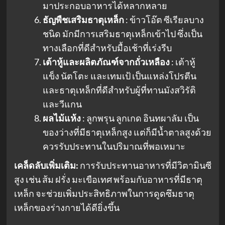
มาประกอบอาหารได้หลากหลาย
ธัญพืชเสริมธาตุเหล็ก
: ข้าวโอ๊ต ซีเรียลบาง
ชนิด มักมีการเสริมธาตุเหล็กเข้าไป ซึ่งเป็น
ทางเลือกที่ดีสำหรับมื้อเช้าที่เร่งรีบ
เต้าหู้และผลิตภัณฑ์จากถั่วเหลือง
: เต้าหู้
แข็ง นัตโตะ และเทมเป้ เป็นแหล่งโปรตีน
และธาตุเหล็กที่ดีสำหรับผู้ที่ทานมังสวิรัติ
และวีแกน
ผลไม้แห้ง
: ลูกพรุน ลูกเกด อินทผาลัม เป็น
ของว่างที่มีธาตุเหล็กสูง แต่ก็มีน้ำตาลสูงด้วย
ควรรับประทานในปริมาณที่พอเหมาะ
เคล็ดลับเพิ่มเติม:
การรับประทานอาหารที่มีวิตามินซี
สูง เช่น ส้ม ฝรั่ง มะเขือเทศ พร้อมกับอาหารที่มีธาตุ
เหล็ก จะช่วยเพิ่มประสิทธิภาพในการดูดซึมธาตุ
เหล็กของร่างกายได้ดียิ่งขึ้น