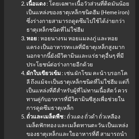
เนื้อแดง
: โดยเฉพาะเนื้อวัวส่วนที่ติดมันน้อย
เป็นแหล่งของธาตุเหล็กชนิดฮีม (Heme iron)
ซึ่งร่างกายสามารถดูดซึมไปใช้ได้ง่ายกว่า
ธาตุเหล็กชนิดที่ไม่ใช่ฮีม
หอย
: หอยนางรม หอยแมลงภู่ และหอย
แครง เป็นอาหารทะเลที่มีธาตุเหล็กสูงมาก
นอกจากนี้ยังมีวิตามินและแร่ธาตุอื่นๆ ที่มี
ประโยชน์ต่อร่างกายอีกด้วย
ผักใบเขียวเข้ม
: เช่น ผักโขม คะน้า บรอกโค
ลี ถึงแม้จะเป็นธาตุเหล็กชนิดที่ไม่ใช่ฮีม แต่ก็
เป็นแหล่งที่ดีสำหรับผู้ที่ไม่ทานเนื้อสัตว์ ควร
ทานคู่กับอาหารที่มีวิตามินซีสูงเพื่อช่วยใน
การดูดซึมธาตุเหล็ก
ถั่วและเมล็ดพืช
: ถั่วแดง ถั่วดำ ถั่วเหลือง
เมล็ดฟักทอง และเมล็ดทานตะวัน เป็นแหล่ง
ของธาตุเหล็กและใยอาหารที่ดี สามารถนำ