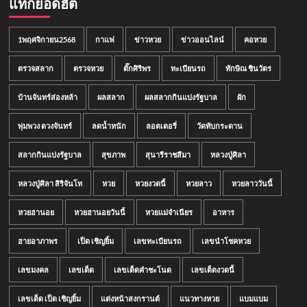
แท็กยอดฮิต
1พฤศจิกายน2568
กาแฟ
ข่าวหวย
ข่าวออนไลน์
คอหวย
ตรวจสลาก
ตรวจหวย
ตั๊กศิริพร
ทะเบียนรถ
ทักษิณ ชินวัตร
บ้านจันทร์ส่องหล้า
ผลสลาก
ผลสลากกินแบ่งรัฐบาล
ผัก
พุ่มพวง ดวงจันทร์
ลดน้ำหนัก
ลอตเตอรี่
วัดทับกระดาน
สลากกินแบ่งรัฐบาล
สุขภาพ
สุนารีราชสีมา
หลวงปู่ศิลา
หลวงปู่ศิลา สิริจันโท
หวย
หวยงวดนี้
หวยลาว
หวยลาววันนี้
หวยฮานอย
หวยฮานอยวันนี้
หวยแม่จำเนียร
อาหาร
ฮายอาภาพร
เป็ด เชิญยิ้ม
เลขทะเบียนรถ
เลขนำโชคหวย
เลขมงคล
เลขเด็ด
เลขเด็ดคำชะโนด
เลขเด็ดงวดนี้
เลขเด็ด เป็ด เชิญยิ้ม
แต่งหน้าสงกรานต์
แนวทางหวย
แบมแบม