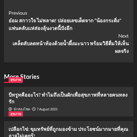
Post
Previous
อ๋อม สกาวใจ ไม่พลาด! ปล่อยเลขเด็ดจาก “น้องกระดิ่ง”
Navigation
แฟนคลับแห่ส่องลุ้นงวดนี้ปังอีก
Next
เคล็ดลับลดหน้าท้องด้วยน้ำผึ้งมะนาว พร้อมวิธีดื่มให้เห็น
ผลจริง
More Stories
สุขภาพ
บีทรูทคืออะไร? ทำไมถึงเป็นผักเพื่อสุขภาพที่หลายคนหลง
รัก
7 August 2025
นักส่องโชค
สุขภาพ
เปลือกไข่: ขุมทรัพย์ที่ถูกมองข้าม ประโยชน์มากมายที่คุณ
อาจไม่เคยรู้!