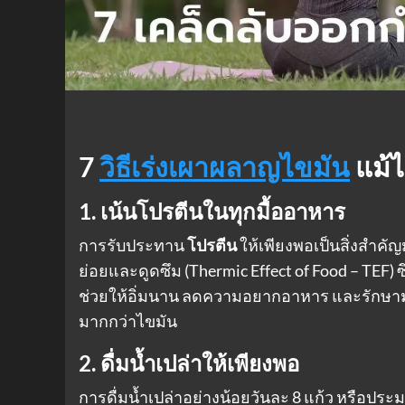
7
วิธีเร่งเผาผลาญไขมัน
แม้ไ
1. เน้นโปรตีนในทุกมื้ออาหาร
การรับประทาน
โปรตีน
ให้เพียงพอเป็นสิ่งสำค
ย่อยและดูดซึม (Thermic Effect of Food – TEF)
ช่วยให้อิ่มนาน ลดความอยากอาหาร และรักษามวลกล้
มากกว่าไขมัน
2. ดื่มน้ำเปล่าให้เพียงพอ
การดื่มน้ำเปล่าอย่างน้อยวันละ 8 แก้ว หรือป