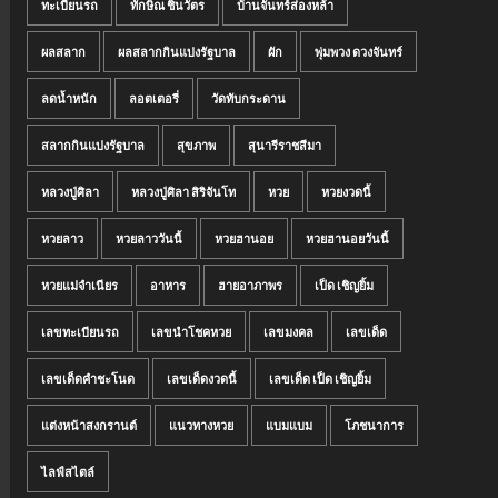
ทะเบียนรถ
ทักษิณ ชินวัตร
บ้านจันทร์ส่องหล้า
ผลสลาก
ผลสลากกินแบ่งรัฐบาล
ผัก
พุ่มพวง ดวงจันทร์
ลดน้ำหนัก
ลอตเตอรี่
วัดทับกระดาน
สลากกินแบ่งรัฐบาล
สุขภาพ
สุนารีราชสีมา
หลวงปู่ศิลา
หลวงปู่ศิลา สิริจันโท
หวย
หวยงวดนี้
หวยลาว
หวยลาววันนี้
หวยฮานอย
หวยฮานอยวันนี้
หวยแม่จำเนียร
อาหาร
ฮายอาภาพร
เป็ด เชิญยิ้ม
เลขทะเบียนรถ
เลขนำโชคหวย
เลขมงคล
เลขเด็ด
เลขเด็ดคำชะโนด
เลขเด็ดงวดนี้
เลขเด็ด เป็ด เชิญยิ้ม
แต่งหน้าสงกรานต์
แนวทางหวย
แบมแบม
โภชนาการ
ไลฟ์สไตล์