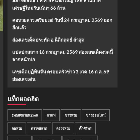
สลากดิจิทัล 1 ส.ค. 69 แจกใหญ่ 186 ล้านบาท
เศรษฐีใหม่รับเน้นๆ 66 ล้าน
คอหวยลาวเตรียมเฮ! วันนี้ 24 กรกฎาคม 2569 ออก
อีกแล้ว
ส่องเลขเด็ดประทัด อ.นิติกฤตย์ ล่าสุด
แปลปกสลาก 16 กรกฎาคม 2569 ส่องเลขเด็ดงวดนี้
จากหน้าปก
เลขเด็ดปฏิทินจีน ครอบครัวข่าว 3 งวด 16 ก.ค. 69
ส่องเลขเด่น
แท็กยอดฮิต
1พฤศจิกายน2568
กาแฟ
ข่าวหวย
ข่าวออนไลน์
คอหวย
ตรวจสลาก
ตรวจหวย
ตั๊กศิริพร