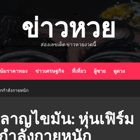
ข่าวหวย
ส่องเลขเด็ด ข่าวหวยงวดนี้
น้มราคาทอง
ข่าวเศรษฐกิจ
ที่เที่ยว
ผู้ชาย
ดูดวง
ออกกำลังกายหนัก
ลาญไขมัน: หุ่นเฟิร์ม
กกำลังกายหนัก