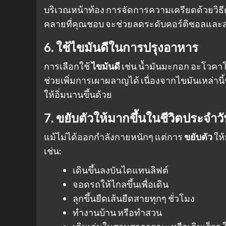
บริเวณหน้าท้อง การจัดการความเครียดด้วยวิธีต
คลายที่คุณชอบ จะช่วยลดระดับคอร์ติซอลและส่ง
6. ใช้ไขมันดีในการปรุงอาหาร
การเลือกใช้
ไขมันดี
เช่น น้ำมันมะกอก อะโวคาโด
ช่วยเพิ่มการเผาผลาญได้ เนื่องจากไขมันเหล่าน
ให้อิ่มนานขึ้นด้วย
7. ขยับตัวให้มากขึ้นในชีวิตประจำว
แม้ไม่ได้ออกกำลังกายหนักๆ แต่การ
ขยับตัว
ให้
เช่น:
เดินขึ้นลงบันไดแทนลิฟต์
จอดรถให้ไกลขึ้นเพื่อเดิน
ลุกขึ้นยืดเส้นยืดสายทุกๆ ชั่วโมง
ทำงานบ้าน หรือทำสวน