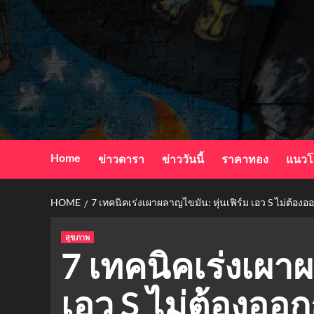
Skip
to
content
Home
ข่าวดารา
ข่าววันนี้
ราคาทอง
แนวโ
HOME
7 เทคนิคเร่งเผาผลาญไขมัน: หุ่นเฟิร์ม เอว S ไม่ต้อง
สุขภาพ
7 เทคนิคเร่งเผาผ
เอว S ไม่ต้องออ