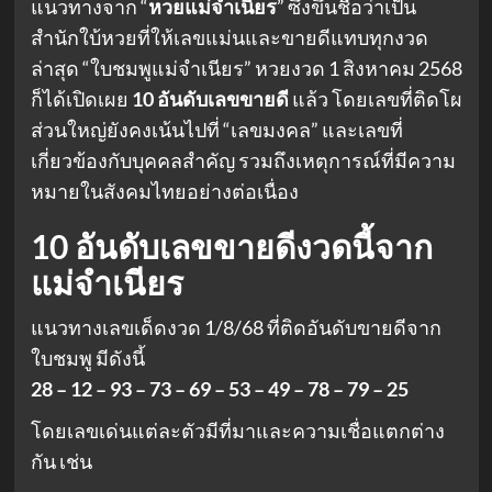
แนวทางจาก “
หวยแม่จำเนียร
” ซึ่งขึ้นชื่อว่าเป็น
สำนักใบ้หวยที่ให้เลขแม่นและขายดีแทบทุกงวด
ล่าสุด “ใบชมพูแม่จำเนียร” หวยงวด 1 สิงหาคม 2568
ก็ได้เปิดเผย
10 อันดับเลขขายดี
แล้ว โดยเลขที่ติดโผ
ส่วนใหญ่ยังคงเน้นไปที่ “เลขมงคล” และเลขที่
เกี่ยวข้องกับบุคคลสำคัญ รวมถึงเหตุการณ์ที่มีความ
หมายในสังคมไทยอย่างต่อเนื่อง
10 อันดับเลขขายดีงวดนี้จาก
แม่จำเนียร
แนวทางเลขเด็ดงวด 1/8/68 ที่ติดอันดับขายดีจาก
ใบชมพู มีดังนี้
28 – 12 – 93 – 73 – 69 – 53 – 49 – 78 – 79 – 25
โดยเลขเด่นแต่ละตัวมีที่มาและความเชื่อแตกต่าง
กัน เช่น