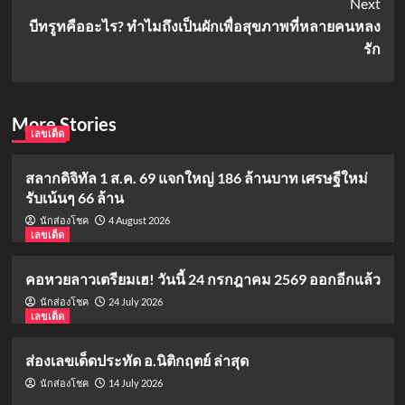
Next
บีทรูทคืออะไร? ทำไมถึงเป็นผักเพื่อสุขภาพที่หลายคนหลง
รัก
More Stories
เลขเด็ด
สลากดิจิทัล 1 ส.ค. 69 แจกใหญ่ 186 ล้านบาท เศรษฐีใหม่
รับเน้นๆ 66 ล้าน
4 August 2026
นักส่องโชค
เลขเด็ด
คอหวยลาวเตรียมเฮ! วันนี้ 24 กรกฎาคม 2569 ออกอีกแล้ว
24 July 2026
นักส่องโชค
เลขเด็ด
ส่องเลขเด็ดประทัด อ.นิติกฤตย์ ล่าสุด
14 July 2026
นักส่องโชค