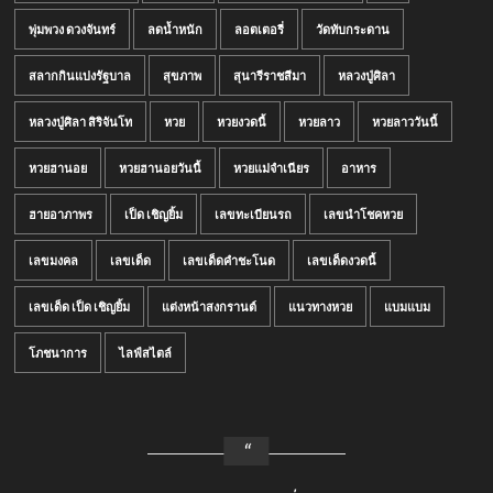
พุ่มพวง ดวงจันทร์
ลดน้ำหนัก
ลอตเตอรี่
วัดทับกระดาน
สลากกินแบ่งรัฐบาล
สุขภาพ
สุนารีราชสีมา
หลวงปู่ศิลา
หลวงปู่ศิลา สิริจันโท
หวย
หวยงวดนี้
หวยลาว
หวยลาววันนี้
หวยฮานอย
หวยฮานอยวันนี้
หวยแม่จำเนียร
อาหาร
ฮายอาภาพร
เป็ด เชิญยิ้ม
เลขทะเบียนรถ
เลขนำโชคหวย
เลขมงคล
เลขเด็ด
เลขเด็ดคำชะโนด
เลขเด็ดงวดนี้
เลขเด็ด เป็ด เชิญยิ้ม
แต่งหน้าสงกรานต์
แนวทางหวย
แบมแบม
โภชนาการ
ไลฟ์สไตล์