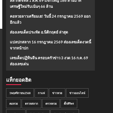
สลากดิจิทัล 1 ส.ค. 69 แจกใหญ่ 186 ล้านบาท
เศรษฐีใหม่รับเน้นๆ 66 ล้าน
คอหวยลาวเตรียมเฮ! วันนี้ 24 กรกฎาคม 2569 ออก
อีกแล้ว
ส่องเลขเด็ดประทัด อ.นิติกฤตย์ ล่าสุด
แปลปกสลาก 16 กรกฎาคม 2569 ส่องเลขเด็ดงวดนี้
จากหน้าปก
เลขเด็ดปฏิทินจีน ครอบครัวข่าว 3 งวด 16 ก.ค. 69
ส่องเลขเด่น
แท็กยอดฮิต
1พฤศจิกายน2568
กาแฟ
ข่าวหวย
ข่าวออนไลน์
คอหวย
ตรวจสลาก
ตรวจหวย
ตั๊กศิริพร