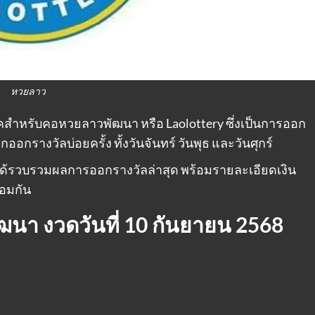
หวยลาว
นโชคสำหรับคอหวยลาวพัฒนา หรือ Laolottery ซึ่งเป็นการออก
กรางวัลบ่อยครั้ง ทั้งวันจันทร์ วันพุธ และวันศุกร์
ราได้รวบรวมผลการออกรางวัลล่าสุด พร้อมรายละเอียดเงิน
้อมกัน
ฒนา งวดวันที่ 10 กันยายน 2568