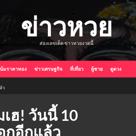
ข่าวหวย
ส่องเลขเด็ด ข่าวหวยงวดนี้
น้มราคาทอง
ข่าวเศรษฐกิจ
ที่เที่ยว
ผู้ชาย
ดูดวง
ล้ว
ฮ! วันนี้ 10
อกอีกแล้ว