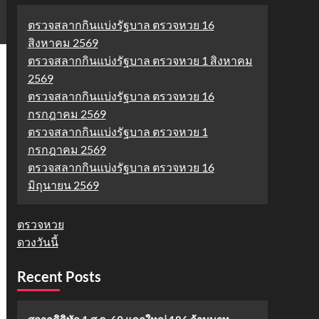
ตรวจสลากกินแบ่งรัฐบาล ตรวจหวย 16
สิงหาคม 2569
ตรวจสลากกินแบ่งรัฐบาล ตรวจหวย 1 สิงหาคม
2569
ตรวจสลากกินแบ่งรัฐบาล ตรวจหวย 16
กรกฎาคม 2569
ตรวจสลากกินแบ่งรัฐบาล ตรวจหวย 1
กรกฎาคม 2569
ตรวจสลากกินแบ่งรัฐบาล ตรวจหวย 16
มิถุนายน 2569
ตรวจหวย
ดวงวันนี้
Recent Posts