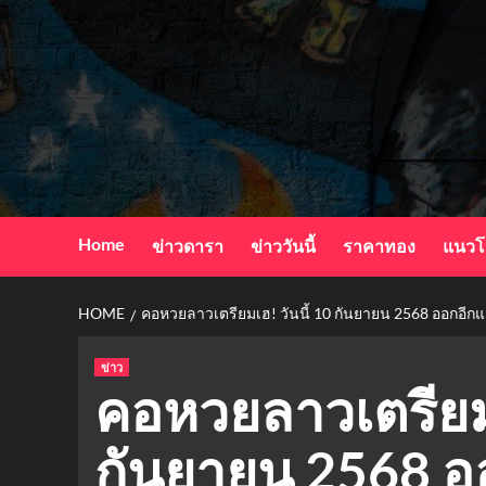
Skip
to
content
Home
ข่าวดารา
ข่าววันนี้
ราคาทอง
แนวโ
HOME
คอหวยลาวเตรียมเฮ! วันนี้ 10 กันยายน 2568 ออกอีกแ
ข่าว
คอหวยลาวเตรียมเ
กันยายน 2568 อ