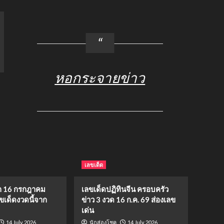
หอกระจายข่าว
เลขเด็ด
 16 กรกฎาคม
เลขเด็ดปฏิทินจีน ครอบครัว
ขเด็ดงวดนี้จาก
ข่าว 3 งวด 16 ก.ค. 69 ส่องเลข
เด่น
14 July 2026
14 July 2026
นักส่องโชค