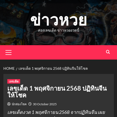
Skip
to
ข่าวหวย
content
ส่องเลขเด็ด ข่าวหวยงวดนี้
Primary
Menu
HOME
เลขเด็ด 1 พฤศจิกายน 2568 ปฏิทินจีนให้โชค
เลขเด็ด
เลขเด็ด 1 พฤศจิกายน 2568 ปฏิทินจีน
ให้โชค
นักส่องโชค
30 October 2025
เลขเด็ดงวด 1 พฤศจิกายน 2568 จากปฏิทินจีน เผย