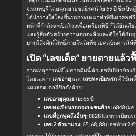
จ.นนทบุรี โดยคุณยายชลธิรศน์ วัย 65 ปี ซึ่งเป็นผ
ได้นำร่างใส่โลงขึ้นรถกระบะมาทำพิธีเผาศพฟรีต
หน้าที่กำลังจะเปิดโลงเพื่อเตรียมพิธี ก็ได้ยิน
และรู้สึกตัว สร้างความตกตะลึงและดีใจให้กับ
บารมีสิ่งศักดิ์สิทธิ์ภายในวัดที่ช่วยดลบันดาลให้พ
เปิด “เลขเด็ด” ยายตายแล้วฟ
จากเหตุการณ์ที่ไม่คาดฝันนี้ ตัวเลขที่เกี่ยวข
โดยเฉพาะ
เลขอายุ
และ
เลขทะเบียนรถ
ที่ใช้เ
แผงลอตเตอรี่ชื่อดังด้วย:
เลขอายุคุณยาย:
65 ปี
เลขทะเบียนรถกระบะขนย้าย:
6848 (ผค 
เลขที่ถูกพูดถึงอื่นๆ:
8828 (เลขทะเบียนรถ
เลข 2 ตัวมาแรง:
65, 68, 88 (เลขท้าย 2 ต
คุณยายได้รับการตรวจรักษาที่โรงพยาบาลและอาก