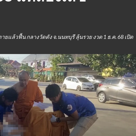
ยแล้วฟื้น กลางวัดดัง จ.นนทบุรี ลุ้นรวย งวด 1 ธ.ค. 68 เปิด