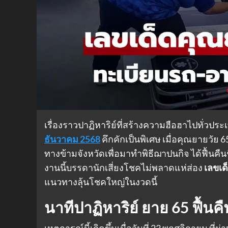
เรื่องราวปาฏิหาริย์ที่สร้างความฮือฮาไปทั่ว
ธันวาคม 2568
คึกคักเป็นพิเศษ เมื่อคุณยายวัย 6
ทางข้ามจังหวัดเพื่อมาทำพิธีฌาปนกิจ ได้ฟื้นคืนช
งานนี้บรรดานักเสี่ยงโชคไม่พลาดแห่ส่อง
เลขเด
แนวทางลุ้นโชคใหญ่ในงวดนี้
นาทีปาฏิหาริย์ ยาย 65 ฟื้
เหตุการณ์นี้เกิดขึ้นเมื่อวันที่ 23 พฤศจิกายน 