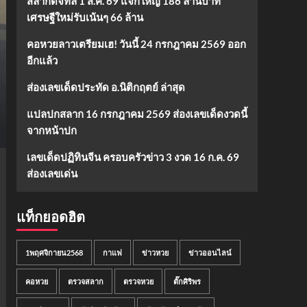
สลากดิจิทัล 1 ส.ค. 69 แจกใหญ่ 186 ล้านบาท
เศรษฐีใหม่รับเน้นๆ 66 ล้าน
คอหวยลาวเตรียมเฮ! วันนี้ 24 กรกฎาคม 2569 ออก
อีกแล้ว
ส่องเลขเด็ดประทัด อ.นิติกฤตย์ ล่าสุด
แปลปกสลาก 16 กรกฎาคม 2569 ส่องเลขเด็ดงวดนี้
จากหน้าปก
เลขเด็ดปฏิทินจีน ครอบครัวข่าว 3 งวด 16 ก.ค. 69
ส่องเลขเด่น
แท็กยอดฮิต
1พฤศจิกายน2568
กาแฟ
ข่าวหวย
ข่าวออนไลน์
คอหวย
ตรวจสลาก
ตรวจหวย
ตั๊กศิริพร