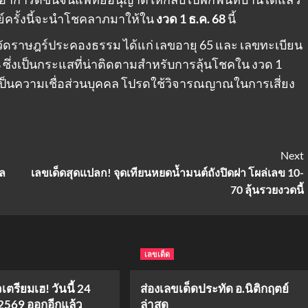
ย์ครั้งนี้จะนำโชคลาภมาให้ใน
งวด 1 ธ.ค. 68
นี้
ี่วัดราษฎร์ประคองธรรม ได้แก่ เลขอายุ 65 และ เลขทะเบียน
 ซึ่งเป็นกระแสที่น่าติดตามสำหรับการลุ้นโชคใน งวด 1
นี้เป็นความเชื่อส่วนบุคคล โปรดใช้วิจารณญาณในการเสี่ยง
Next
ผล
เลขเด็ดสุดแปลก! จุดเทียนหยดน้ำมนต์ถังปิดฝา โผล่เลข 10-
70 ลุ้นรวยงวดนี้
เลขเด็ด
รียมเฮ! วันนี้ 24
ส่องเลขเด็ดประทัด อ.นิติกฤตย์
569 ออกอีกแล้ว
ล่าสุด