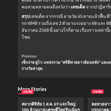
คอหวยหลายคนจึงหวังว่า
เลขเด็ด
จากปาฏิหาริ
สรุป
เลขเด็ด จากกรณี ยายวัย 65 ตายแล้วฟื้น ท
รถ 6848 รวมถึงเลข 2 ตัวมาแรงอย่าง 68 และ 88
ธันวาคม 2568 นี้ อย่างไรก็ตาม เรื่องราวเหล่า
โชค
Post
Previous
เช็กง่าย ดูไว: แหล่งรวม “สถิติหวยลาวย้อนหลัง” และ
Navigation
รางวัลล่าสุด
More Stories
เลขเด็ด
เลขเด็ด
สลากดิจิทัล 1 ส.ค. 69 แจกใหญ่
คอหวยลาวเต
186 ล้านบาท เศรษฐีใหม่รับเน้นๆ
กรกฎาคม 2