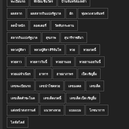
ทะเบียนรถ
ทักษิณ ชินวัตร
บ้านจันทร์ส่องหล้า
ผลสลาก
ผลสลากกินแบ่งรัฐบาล
ผัก
พุ่มพวง ดวงจันทร์
ลดน้ำหนัก
ลอตเตอรี่
วัดทับกระดาน
สลากกินแบ่งรัฐบาล
สุขภาพ
สุนารีราชสีมา
หลวงปู่ศิลา
หลวงปู่ศิลา สิริจันโท
หวย
หวยงวดนี้
หวยลาว
หวยลาววันนี้
หวยฮานอย
หวยฮานอยวันนี้
หวยแม่จำเนียร
อาหาร
ฮายอาภาพร
เป็ด เชิญยิ้ม
เลขทะเบียนรถ
เลขนำโชคหวย
เลขมงคล
เลขเด็ด
เลขเด็ดคำชะโนด
เลขเด็ดงวดนี้
เลขเด็ด เป็ด เชิญยิ้ม
แต่งหน้าสงกรานต์
แนวทางหวย
แบมแบม
โภชนาการ
ไลฟ์สไตล์