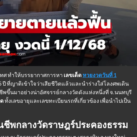
ประเทศ ทำให้บรรยากาศการหา
เลขเด็ด
หวยงวดวันที่ 1
5 ปี ที่ญาติเข้าใจว่าเสียชีวิตแล้วและนำร่างใส่โลงศพเดิน
ีพขึ้นมาอย่างน่าอัศจรรย์กลางวัดดังแห่งหนึ่งที่ จ.นนทบุรี
็ด
ทั้งเลขอายุและเลขทะเบียนรถที่เกี่ยวข้อง เพื่อนำไปเป็น
นคืนชีพกลางวัดราษฎร์ประคองธรรม
ที่ผ่านมา ณ วัดราษฎร์ประคองธรรม ต.เสาธงหิน อ.บางใหญ่