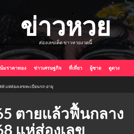
ข่าวหวย
ส่องเลขเด็ด ข่าวหวยงวดนี้
น้มราคาทอง
ข่าวเศรษฐกิจ
ที่เที่ยว
ผู้ชาย
ดูดวง
/68 แห่ส่องเลขทะเบียนรถ-อายุ
 65 ตายแล้วฟื้นกลาง
68 แห่ส่องเลข