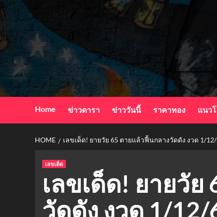
Skip
to
content
Home
ข่าวดารา
ข่าววันนี้
ราคาทอง
แนวโ
HOME
เลขเด็ด! ยายวัย 65 ตายแล้วฟื้นกลางวัดดัง งวด 1/12
เลขเด็ด
เลขเด็ด! ยายวัย
วัดดัง งวด 1/12/