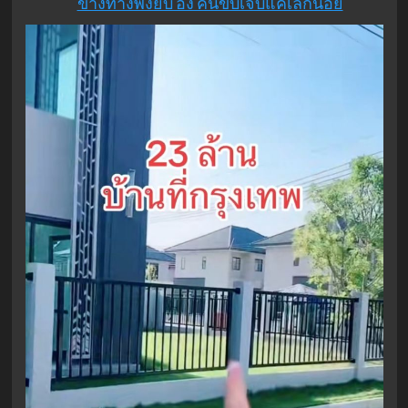
ข้างทางพังยับ อึ้ง คนขับเจ็บแค่เล็กน้อย