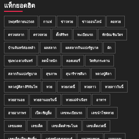
แท็กยอดฮิต
1พฤศจิกายน2568
กาแฟ
ข่าวหวย
ข่าวออนไลน์
คอหวย
ตรวจสลาก
ตรวจหวย
ตั๊กศิริพร
ทะเบียนรถ
ทักษิณ ชินวัตร
บ้านจันทร์ส่องหล้า
ผลสลาก
ผลสลากกินแบ่งรัฐบาล
ผัก
พุ่มพวง ดวงจันทร์
ลดน้ำหนัก
ลอตเตอรี่
วัดทับกระดาน
สลากกินแบ่งรัฐบาล
สุขภาพ
สุนารีราชสีมา
หลวงปู่ศิลา
หลวงปู่ศิลา สิริจันโท
หวย
หวยงวดนี้
หวยลาว
หวยลาววันนี้
หวยฮานอย
หวยฮานอยวันนี้
หวยแม่จำเนียร
อาหาร
ฮายอาภาพร
เป็ด เชิญยิ้ม
เลขทะเบียนรถ
เลขนำโชคหวย
เลขมงคล
เลขเด็ด
เลขเด็ดคำชะโนด
เลขเด็ดงวดนี้
เลขเด็ด เป็ด เชิญยิ้ม
แต่งหน้าสงกรานต์
แนวทางหวย
แบมแบม