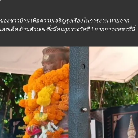
ยมของชาวบ้าน เพื่อความเจริญรุ่งเรืองในการงาน หายจาก
เด็ด ด้านตัวเลข ซึ่งมีคนถูกรางวัลที่ 1 จากการขอพรที่นี่