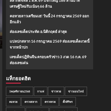
สลากดิจิทัล 1 ส.ค. 69 แจกใหญ่ 186 ล้านบาท
เศรษฐีใหม่รับเน้นๆ 66 ล้าน
คอหวยลาวเตรียมเฮ! วันนี้ 24 กรกฎาคม 2569 ออก
อีกแล้ว
ส่องเลขเด็ดประทัด อ.นิติกฤตย์ ล่าสุด
แปลปกสลาก 16 กรกฎาคม 2569 ส่องเลขเด็ดงวดนี้
จากหน้าปก
เลขเด็ดปฏิทินจีน ครอบครัวข่าว 3 งวด 16 ก.ค. 69
ส่องเลขเด่น
แท็กยอดฮิต
1พฤศจิกายน2568
กาแฟ
ข่าวหวย
ข่าวออนไลน์
คอหวย
ตรวจสลาก
ตรวจหวย
ตั๊กศิริพร