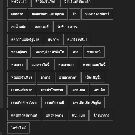
ทะเบียนรถ
ทักษิณ ชินวัตร
บ้านจันทร์ส่องหล้า
ผลสลาก
ผลสลากกินแบ่งรัฐบาล
ผัก
พุ่มพวง ดวงจันทร์
ลดน้ำหนัก
ลอตเตอรี่
วัดทับกระดาน
สลากกินแบ่งรัฐบาล
สุขภาพ
สุนารีราชสีมา
หลวงปู่ศิลา
หลวงปู่ศิลา สิริจันโท
หวย
หวยงวดนี้
หวยลาว
หวยลาววันนี้
หวยฮานอย
หวยฮานอยวันนี้
หวยแม่จำเนียร
อาหาร
ฮายอาภาพร
เป็ด เชิญยิ้ม
เลขทะเบียนรถ
เลขนำโชคหวย
เลขมงคล
เลขเด็ด
เลขเด็ดคำชะโนด
เลขเด็ดงวดนี้
เลขเด็ด เป็ด เชิญยิ้ม
แต่งหน้าสงกรานต์
แนวทางหวย
แบมแบม
โภชนาการ
ไลฟ์สไตล์