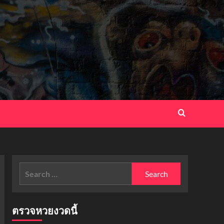
Search
for:
ตรวจหวยงวดนี้