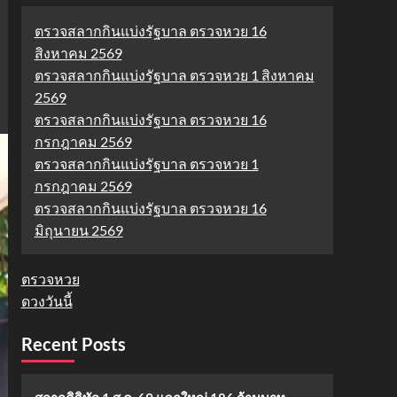
ตรวจสลากกินแบ่งรัฐบาล ตรวจหวย 16
สิงหาคม 2569
ตรวจสลากกินแบ่งรัฐบาล ตรวจหวย 1 สิงหาคม
2569
ตรวจสลากกินแบ่งรัฐบาล ตรวจหวย 16
กรกฎาคม 2569
ตรวจสลากกินแบ่งรัฐบาล ตรวจหวย 1
กรกฎาคม 2569
ตรวจสลากกินแบ่งรัฐบาล ตรวจหวย 16
มิถุนายน 2569
ตรวจหวย
ดวงวันนี้
Recent Posts