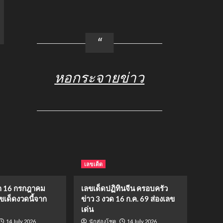
หอกระจายข่าว
เลขเด็ด
 16 กรกฎาคม
เลขเด็ดปฏิทินจีน ครอบครัว
ขเด็ดงวดนี้จาก
ข่าว 3 งวด 16 ก.ค. 69 ส่องเลข
เด่น
14 July 2026
14 July 2026
นักส่องโชค