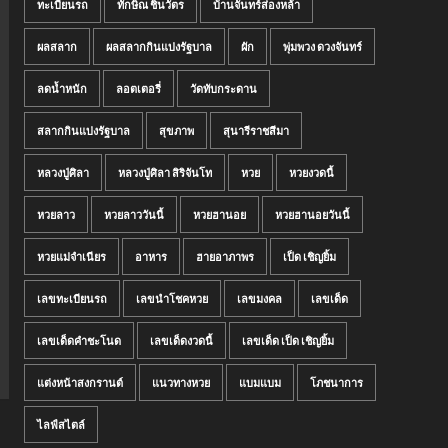
ทะเบียนรถ
ทักษิณ ชินวัตร
บ้านจันทร์ส่องหล้า
ผลสลาก
ผลสลากกินแบ่งรัฐบาล
ผัก
พุ่มพวง ดวงจันทร์
ลดน้ำหนัก
ลอตเตอรี่
วัดทับกระดาน
สลากกินแบ่งรัฐบาล
สุขภาพ
สุนารีราชสีมา
หลวงปู่ศิลา
หลวงปู่ศิลา สิริจันโท
หวย
หวยงวดนี้
หวยลาว
หวยลาววันนี้
หวยฮานอย
หวยฮานอยวันนี้
หวยแม่จำเนียร
อาหาร
ฮายอาภาพร
เป็ด เชิญยิ้ม
เลขทะเบียนรถ
เลขนำโชคหวย
เลขมงคล
เลขเด็ด
เลขเด็ดคำชะโนด
เลขเด็ดงวดนี้
เลขเด็ด เป็ด เชิญยิ้ม
แต่งหน้าสงกรานต์
แนวทางหวย
แบมแบม
โภชนาการ
ไลฟ์สไตล์