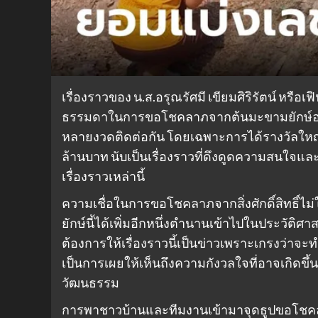
เรื่องราวของ น.ส.อรุณรัศมี เขียมศิริรัตน์ หรือเฟ
ธรรมดาในการขอโชคลาภจากต้นมะขามยักษ์อายุ 200
หลายงวดติดต่อกัน โดยเฉพาะการได้รางวัลใหญ
ล้านบาท นับเป็นเรื่องราวที่ดึงดูดความสนใจและ
เรื่องราวเหล่านี้
ความเชื่อในการขอโชคลาภจากสิ่งศักดิ์สิทธิ์ไม่
ยักษ์นี้ได้เพิ่มอีกหนึ่งตำนานเข้าไปในประวัติ
ต้องการให้เรื่องราวนี้เป็นข่าวเพราะเกรงว่าจะท
เป็นการเผยให้เห็นถึงความกังวลใจที่อาจเกิดขึ้นก
วัฒนธรรม
การพาชาวบ้านและทีมงานเข้ามาจุดธูปขอโชคลาภ