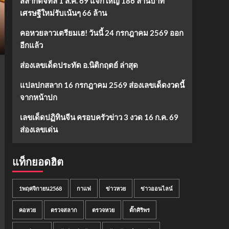
สลากดิจิทัล 1 ส.ค. 69 แจกใหญ่ 186 ล้านบาท
เศรษฐีใหม่รับเน้นๆ 66 ล้าน
คอหวยลาวเตรียมเฮ! วันนี้ 24 กรกฎาคม 2569 ออก
อีกแล้ว
ส่องเลขเด็ดประทัด อ.นิติกฤตย์ ล่าสุด
แปลปกสลาก 16 กรกฎาคม 2569 ส่องเลขเด็ดงวดนี้
จากหน้าปก
เลขเด็ดปฏิทินจีน ครอบครัวข่าว 3 งวด 16 ก.ค. 69
ส่องเลขเด่น
แท็กยอดฮิต
1พฤศจิกายน2568
กาแฟ
ข่าวหวย
ข่าวออนไลน์
คอหวย
ตรวจสลาก
ตรวจหวย
ตั๊กศิริพร