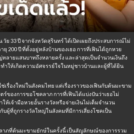
ิน วัย 33 ปี จากจังหวัดสุรินทร์ ได้เปิดเผยถึงประสบการณ์ไม่
 ปี ที่ตั้งอยู่หลังบ้านของเธอ การที่เฟินได้ถูกหวย
่หลายแสนบาทถึงหลายครั้ง และล่าสุดเป็นจำนวนเงินถึง
ทำให้เกิดความอัศจรรย์ใจในหมู่ชาวบ้านและผู้ที่ได้ยิน
ใช่เรื่องใหม่ในสังคมไทย แต่เรื่องราวของเฟินกับต้นมะขาม
ศาสตร์ของการขอโชคลาภ การที่เฟินได้แบ่งปันว่าเธอไม่
ำให้เจ้ามือหวยอั้นรางวัลหรือจ่ายเงินไม่เต็มจำนวน
ับผู้ที่ถูกรางวัลใหญ่ในสังคมที่มีการเสี่ยงโชคเป็น
ที่ต้นมะขามยักษ์ในครั้งนี้ เป็นสัญลักษณ์ของการรวม