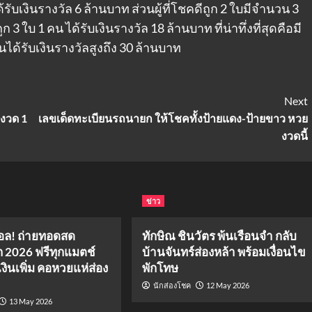
รับเงินรางวัล 6 ล้านบาท ส่วนผู้ที่โชคดีถูก 2 ใบมีจำนวน 3
 3 ใบ 1 คน ได้รับเงินรางวัล 18 ล้านบาท ที่น่าทึ่งที่สุดคือมี
นได้รับเงินรางวัลสูงถึง 30 ล้านบาท
Next
ยงวด 1
เลขเด็ดทะเบียนรถนายก ให้โชคทั้งป้ายแดง-ป้ายขาว หวย
งวดนี้
ข่าว
อล! ถ่ายทอดสด
ทักษิณ ชินวัตร พ้นเรือนจำ กลับ
 2026 ฟรีทุกแมตช์
บ้านจันทร์ส่องหล้า พร้อมเงื่อนไข
เงินเพิ่ม คอหวยแห่ส่อง
พักโทษ
12 May 2026
นักส่องโชค
13 May 2026