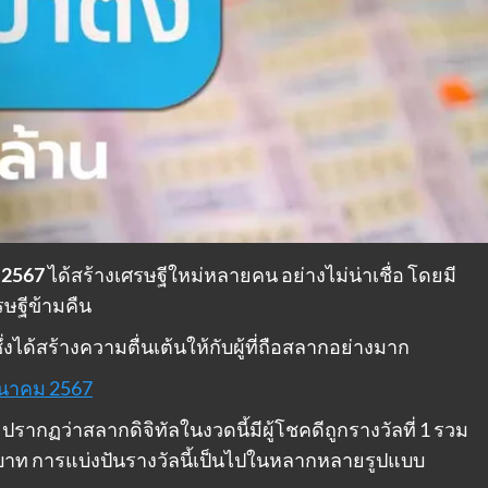
ม 2567
ได้สร้างเศรษฐีใหม่หลายคน อย่างไม่น่าเชื่อ โดยมี
รษฐีข้ามคืน
ได้สร้างความตื่นเต้นให้กับผู้ที่ถือสลากอย่างมาก
ีนาคม 2567
ปรากฏว่าสลากดิจิทัลในงวดนี้มีผู้โชคดีถูกรางวัลที่ 1 รวม
้านบาท การแบ่งปันรางวัลนี้เป็นไปในหลากหลายรูปแบบ