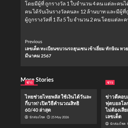
โดยมีผู้ที่ ถูกรางวัล 1 ใบจำนวน 4 คน แต่ละคนได้
คน ได้รับเงินรางวัลคนละ 12 ล้านบาท และมีผู้ที่ถูก
ผู้ถูกรางวัลที่ 1 ถึง 5 ใบ จำนวน 2 คน โดยแต่ละค
Post
Previous
เลขเด็ด ทะเบียนขบวนรถฮุนเซน เข้าเยี่ยม ทักษิณ หว
Navigation
มีนาคม 2567
More Stories
ข่าว
ข่าว
ไทยช่วยไทยพลัส ใช้เงินได้วันละ
ข่าวดีคอบ
กี่บาท? เปิดวิธีคำนวณสิทธิ
ฟุตบอลโลก
60/40 ล่าสุด
ไม่ต้องเสีย
เลขเด็ด
25 May 2026
นักส่องโชค
นักส่องโชค