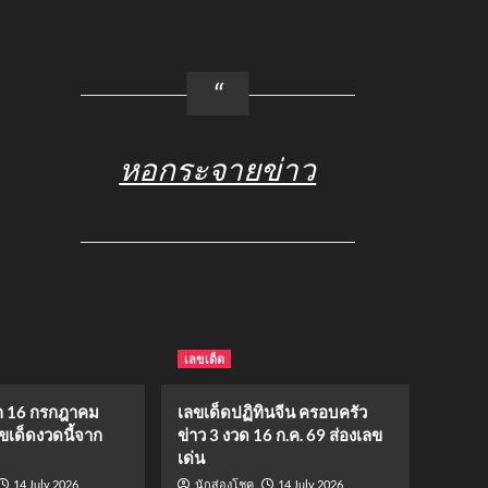
หอกระจายข่าว
เลขเด็ด
 16 กรกฎาคม
เลขเด็ดปฏิทินจีน ครอบครัว
ขเด็ดงวดนี้จาก
ข่าว 3 งวด 16 ก.ค. 69 ส่องเลข
เด่น
14 July 2026
14 July 2026
นักส่องโชค