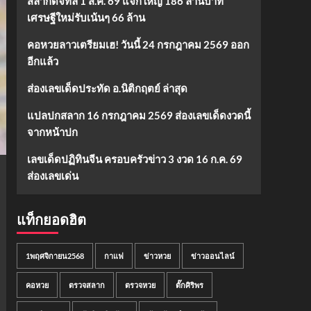
สลากดิจิทัล 1 ส.ค. 69 แจกใหญ่ 186 ล้านบาท
เศรษฐีใหม่รับเน้นๆ 66 ล้าน
คอหวยลาวเตรียมเฮ! วันนี้ 24 กรกฎาคม 2569 ออก
อีกแล้ว
ส่องเลขเด็ดประทัด อ.นิติกฤตย์ ล่าสุด
แปลปกสลาก 16 กรกฎาคม 2569 ส่องเลขเด็ดงวดนี้
จากหน้าปก
เลขเด็ดปฏิทินจีน ครอบครัวข่าว 3 งวด 16 ก.ค. 69
ส่องเลขเด่น
แท็กยอดฮิต
1พฤศจิกายน2568
กาแฟ
ข่าวหวย
ข่าวออนไลน์
คอหวย
ตรวจสลาก
ตรวจหวย
ตั๊กศิริพร