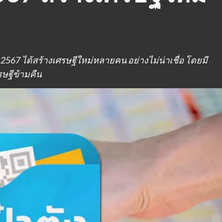
2567 ได้สร้างเศรษฐีใหม่หลายคน อย่างไม่น่าเชื่อ โดยมี
รษฐีข้ามคืน