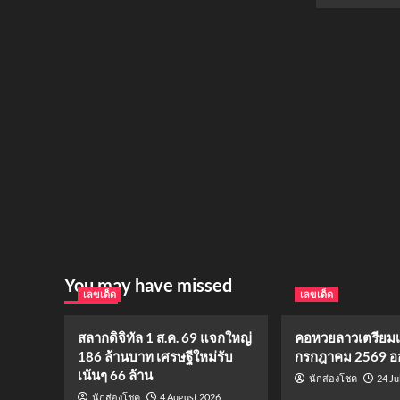
You may have missed
เลขเด็ด
เลขเด็ด
สลากดิจิทัล 1 ส.ค. 69 แจกใหญ่
คอหวยลาวเตรียมเฮ!
186 ล้านบาท เศรษฐีใหม่รับ
กรกฎาคม 2569 ออ
เน้นๆ 66 ล้าน
24 Ju
นักส่องโชค
4 August 2026
นักส่องโชค