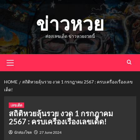
Skip
to
ข่าวหวย
content
ส่องเลขเด็ด ข่าวหวยงวดนี้
Primary
Menu
HOME
สถิติหวยลุ้นรวย งวด 1 กรกฎาคม 2567 : ครบเครื่องเรื่องเลข
เด็ด!
เลขเด็ด
สถิติหวยลุ้นรวย งวด 1 กรกฎาคม
2567 : ครบเครื่องเรื่องเลขเด็ด!
นักส่องโชค
27 June 2024