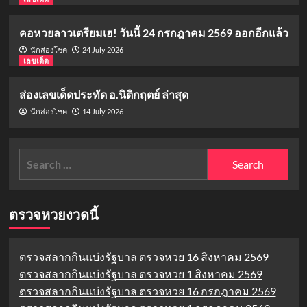
คอหวยลาวเตรียมเฮ! วันนี้ 24 กรกฎาคม 2569 ออกอีกแล้ว
24 July 2026
นักส่องโชค
เลขเด็ด
ส่องเลขเด็ดประทัด อ.นิติกฤตย์ ล่าสุด
14 July 2026
นักส่องโชค
Search
for:
ตรวจหวยงวดนี้
ตรวจสลากกินแบ่งรัฐบาล ตรวจหวย 16 สิงหาคม 2569
ตรวจสลากกินแบ่งรัฐบาล ตรวจหวย 1 สิงหาคม 2569
ตรวจสลากกินแบ่งรัฐบาล ตรวจหวย 16 กรกฎาคม 2569