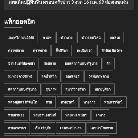
เลขเด็ดปฏิทินจีน ครอบครัวข่าว 3 งวด 16 ก.ค. 69 ส่องเลขเด่น
แท็กยอดฮิต
1พฤศจิกายน2568
กาแฟ
ข่าวหวย
ข่าวออนไลน์
คอหวย
ตรวจสลาก
ตรวจหวย
ตั๊กศิริพร
ทะเบียนรถ
ทักษิณ ชินวัตร
บ้านจันทร์ส่องหล้า
ผลสลาก
ผลสลากกินแบ่งรัฐบาล
ผัก
พุ่มพวง ดวงจันทร์
ลดน้ำหนัก
ลอตเตอรี่
วัดทับกระดาน
สลากกินแบ่งรัฐบาล
สุขภาพ
สุนารีราชสีมา
หลวงปู่ศิลา
หลวงปู่ศิลา สิริจันโท
หวย
หวยงวดนี้
หวยลาว
หวยลาววันนี้
หวยฮานอย
หวยฮานอยวันนี้
หวยแม่จำเนียร
อาหาร
ฮายอาภาพร
เป็ด เชิญยิ้ม
เลขทะเบียนรถ
เลขนำโชคหวย