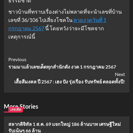
ธรรมชาติ
ชาวบ้านที่ทราบเรื่องต่างไม่พลาดที่จะนำเลขที่บ้าน
เลขที่ 36/106 ไปเสี่ยงโชคใน
หวยงวดวันที่ 1
กรกฎาคม 2567
นี้ โดยหวังว่าจะมีโชคจาก
เหตุการณ์นี้
Post
Previous
รวมมาแล้วเลขเด็ดทุกสำนักดัง งวด 1 กรกฎาคม 2567
Navigation
Next
เสื้อสีมงคล ปี 2567 : เฮง ปัง รุ่งเรือง รับทรัพย์ ตลอดทั้งปี!
More Stories
เลขเด็ด
สลากดิจิทัล 1 ส.ค. 69 แจกใหญ่ 186 ล้านบาท เศรษฐีใหม่
รับเน้นๆ 66 ล้าน