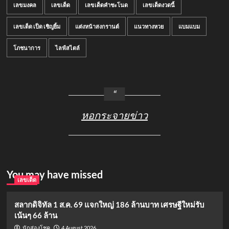
เลขมงคล
เลขเด็ด
เลขเด็ดคำชะโนด
เลขเด็ดงวดนี้
เลขเด็ด เป็ด เชิญยิ้ม
แต่งหน้าสงกรานต์
แนวทางหวย
แบมแบม
โภชนาการ
ไลฟ์สไตล์
หอกระจายข่าว
You may have missed
เลขเด็ด
สลากดิจิทัล 1 ส.ค. 69 แจกใหญ่ 186 ล้านบาท เศรษฐีใหม่รับ
เน้นๆ 66 ล้าน
4 August 2026
นักส่องโชค