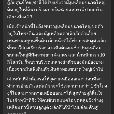
กู้ภัยศูนย์วิทยุชาลี ได้รับแจ้งว่ามีงูเหลือมขนาดใหญ่
ติดอยู่ในที่ดินรกร้างภายในซอยสหกรณ์ ปากเกร็ด
เลี่ยงเมือง 23
เมื่อเจ้าหน้าที่ไปถึง พบว่างูเหลือมขนาดใหญ่ขดตัว
อยู่ในโพรงดิน และมีงูเหลือมตัวเล็กอีกตัวเลื้อย
เพ่นพ่านอยู่บนพื้นดิน เจ้าหน้าที่ได้ทำการจับงูตัวเล็ก
ขึ้นมาใส่ถุงเรียบร้อย แต่เมื่อต้องเผชิญกับงูเหลือม
ขนาดใหญ่ที่มีความยาว 4 เมตร และน้ำหนักกว่า 10
กิโลกรัม ก็พบว่าบริเวณกลางลำตัวของมันป่องบวม
เนื่องจากมันเพิ่งกินตัวเงินตัวทองขนาดใหญ่เข้าไป
เจ้าหน้าที่จึงต้องรอให้งูคายเหยื่อออกมาก่อนที่จะ
ทำการย้ายมัน แต่แม้ว่าจะใช้เวลานานกว่า 1 ชั่วโมง
งูก็ไม่สามารถคายเหยื่อออกมาได้ สุดท้ายงูก็สิ้นใจ
ไป เจ้าหน้าที่จึงให้คนขับรถแบคโฮขุดหลุมฝังร่างงู
เหลือมตัวนี้ ส่วนลูกงูตัวเล็กก็ได้นำไปปล่อยคืนสู่