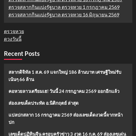
ตรวจสลากกินแบ่งรัฐบาล ตรวจหวย 1 กรกฎาคม 2569
ตรวจสลากกินแบ่งรัฐบาล ตรวจหวย 16 มิถุนายน 2569
ตรวจหวย
ดวงวันนี้
Recent Posts
สลากดิจิทัล 1 ส.ค. 69 แจกใหญ่ 186 ล้านบาท เศรษฐีใหม่รับ
เน้นๆ 66 ล้าน
คอหวยลาวเตรียมเฮ! วันนี้ 24 กรกฎาคม 2569 ออกอีกแล้ว
ส่องเลขเด็ดประทัด อ.นิติกฤตย์ ล่าสุด
แปลปกสลาก 16 กรกฎาคม 2569 ส่องเลขเด็ดงวดนี้จากหน้า
ปก
เลขเด็ดปฏิทินจีน ครอบครัวข่าว 3 งวด 16 ก.ค. 69 ส่องเลขเด่น