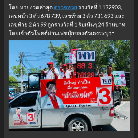
โดย หวยงวดล่าสุด
ตรวจหวย
รางวัลที่ 1 132903,
เลขหน้า 3 ตัว 678 739, เลขท้าย 3 ตัว 731 693 และ
เลขท้าย 2 ตัว 99 ถูกรางวัลที่ 1 รับเน้นๆ 24 ล้านบาท
โดยเจ้าตัวโพสต์ผ่านเฟซบุ๊กของตัวเองระบุว่า