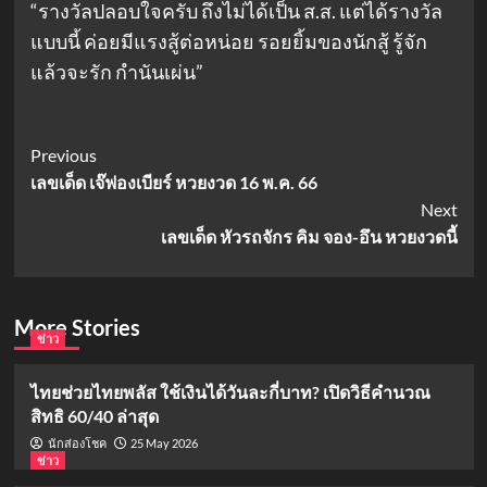
“รางวัลปลอบใจครับ ถึงไม่ได้เป็น ส.ส. แต่ได้รางวัล
แบบนี้ ค่อยมีแรงสู้ต่อหน่อย รอยยิ้มของนักสู้ รู้จัก
แล้วจะรัก กำนันเผ่น”
Post
Previous
เลขเด็ด เจ๊ฟองเบียร์ หวยงวด 16 พ.ค. 66
Navigation
Next
เลขเด็ด หัวรถจักร คิม จอง-อึน หวยงวดนี้
More Stories
ข่าว
ไทยช่วยไทยพลัส ใช้เงินได้วันละกี่บาท? เปิดวิธีคำนวณ
สิทธิ 60/40 ล่าสุด
25 May 2026
นักส่องโชค
ข่าว