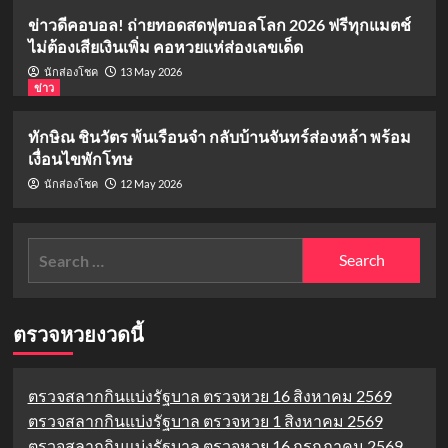
ข่าวดีคอบอล! ถ่ายทอดสดฟุตบอลโลก 2026 ฟรีทุกแมตช์
ไม่ต้องเสียเงินเพิ่ม คอหวยแห่ส่องเลขเด็ด
13 May 2026
นักส่องโชค
ข่าว
ทักษิณ ชินวัตร พ้นเรือนจำ กลับบ้านจันทร์ส่องหล้า พร้อม
เงื่อนไขพักโทษ
12 May 2026
นักส่องโชค
Search
for:
ตรวจหวยงวดนี้
ตรวจสลากกินแบ่งรัฐบาล ตรวจหวย 16 สิงหาคม 2569
ตรวจสลากกินแบ่งรัฐบาล ตรวจหวย 1 สิงหาคม 2569
ตรวจสลากกินแบ่งรัฐบาล ตรวจหวย 16 กรกฎาคม 2569