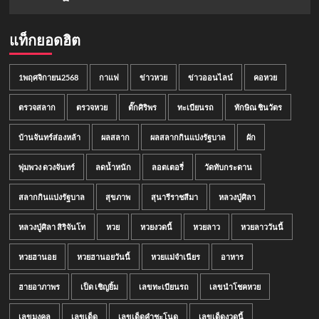
แท็กยอดฮิต
1พฤศจิกายน2568
กาแฟ
ข่าวหวย
ข่าวออนไลน์
คอหวย
ตรวจสลาก
ตรวจหวย
ตั๊กศิริพร
ทะเบียนรถ
ทักษิณ ชินวัตร
บ้านจันทร์ส่องหล้า
ผลสลาก
ผลสลากกินแบ่งรัฐบาล
ผัก
พุ่มพวง ดวงจันทร์
ลดน้ำหนัก
ลอตเตอรี่
วัดทับกระดาน
สลากกินแบ่งรัฐบาล
สุขภาพ
สุนารีราชสีมา
หลวงปู่ศิลา
หลวงปู่ศิลา สิริจันโท
หวย
หวยงวดนี้
หวยลาว
หวยลาววันนี้
หวยฮานอย
หวยฮานอยวันนี้
หวยแม่จำเนียร
อาหาร
ฮายอาภาพร
เป็ด เชิญยิ้ม
เลขทะเบียนรถ
เลขนำโชคหวย
เลขมงคล
เลขเด็ด
เลขเด็ดคำชะโนด
เลขเด็ดงวดนี้