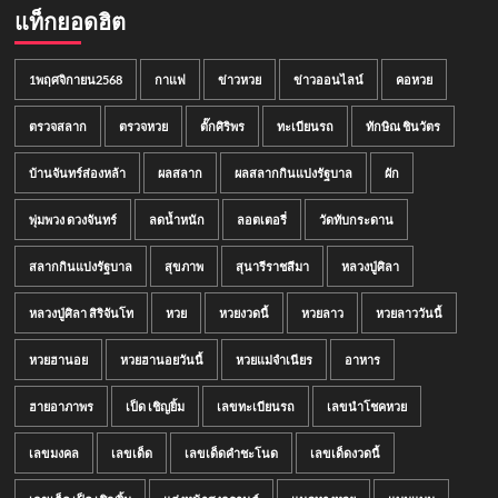
แท็กยอดฮิต
1พฤศจิกายน2568
กาแฟ
ข่าวหวย
ข่าวออนไลน์
คอหวย
ตรวจสลาก
ตรวจหวย
ตั๊กศิริพร
ทะเบียนรถ
ทักษิณ ชินวัตร
บ้านจันทร์ส่องหล้า
ผลสลาก
ผลสลากกินแบ่งรัฐบาล
ผัก
พุ่มพวง ดวงจันทร์
ลดน้ำหนัก
ลอตเตอรี่
วัดทับกระดาน
สลากกินแบ่งรัฐบาล
สุขภาพ
สุนารีราชสีมา
หลวงปู่ศิลา
หลวงปู่ศิลา สิริจันโท
หวย
หวยงวดนี้
หวยลาว
หวยลาววันนี้
หวยฮานอย
หวยฮานอยวันนี้
หวยแม่จำเนียร
อาหาร
ฮายอาภาพร
เป็ด เชิญยิ้ม
เลขทะเบียนรถ
เลขนำโชคหวย
เลขมงคล
เลขเด็ด
เลขเด็ดคำชะโนด
เลขเด็ดงวดนี้