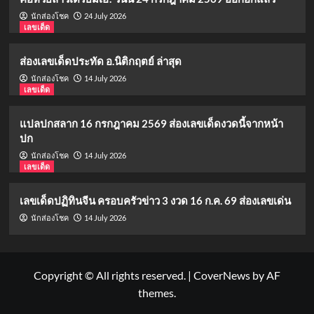
24 July 2026
นักส่องโชค
เลขเด็ด
ส่องเลขเด็ดประทัด อ.นิติกฤตย์ ล่าสุด
14 July 2026
นักส่องโชค
เลขเด็ด
แปลปกสลาก 16 กรกฎาคม 2569 ส่องเลขเด็ดงวดนี้จากหน้า
ปก
14 July 2026
นักส่องโชค
เลขเด็ด
เลขเด็ดปฏิทินจีน ครอบครัวข่าว 3 งวด 16 ก.ค. 69 ส่องเลขเด่น
14 July 2026
นักส่องโชค
Copyright © All rights reserved.
|
CoverNews
by AF
themes.