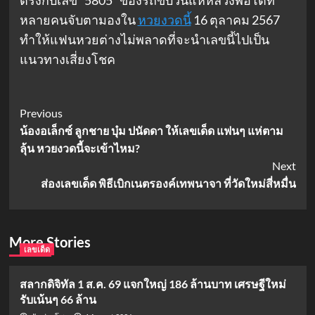
ตรงกับเลข “5805” ของรถขบวนแห่หลวงพ่อโตที่
หลายคนจับตามองใน
หวยงวดนี้
16 ตุลาคม 2567
ทำให้แฟนหวยต่างไม่พลาดที่จะนำเลขนี้ไปเป็น
แนวทางเสี่ยงโชค
Post
Previous
น้องอเล็กซ์ ลูกชาย บุ๋ม ปนัดดา ให้เลขเด็ด แฟนๆ แห่ตาม
Navigation
ลุ้น หวยงวดนี้จะเข้าไหม?
Next
ส่องเลขเด็ด พิธีเบิกเนตรองค์เทพนาจา ที่วัดใหม่สี่หมื่น
More Stories
เลขเด็ด
สลากดิจิทัล 1 ส.ค. 69 แจกใหญ่ 186 ล้านบาท เศรษฐีใหม่
รับเน้นๆ 66 ล้าน