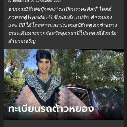
นักส่องโชค
15 October 2024
จากกรณีที่เฟซบุ๊กของ “ระเบียบวาทะศิลป์” โพสต์
ภาพรถตู้ Hyundai H1 ซึ่งพ่อเอ๊ะ, แม่รัก, ต้าวหยอง
และ บีบี ได้โดยสารและประสบอุบัติเหตุ ตกข้างทาง
ขณะเดินทางจากจังหวัดอุดรธานีไปแสดงที่จังหวัด
อำนาจเจริญ