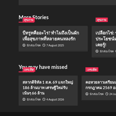
More Stories
สุขภาพ
สุขภาพ
บีทรูทคืออะไร? ทำไมถึงเป็นผัก
เปลือกไข่: 
เพื่อสุขภาพที่หลายคนหลงรัก
ประโยชน์ม
เคยรู้!
7 August 2025
นักส่องโชค
นักส่องโชค
You may have missed
เลขเด็ด
เลขเด็ด
สลากดิจิทัล 1 ส.ค. 69 แจกใหญ่
คอหวยลาวเตรียมเฮ!
186 ล้านบาท เศรษฐีใหม่รับ
กรกฎาคม 2569 ออ
เน้นๆ 66 ล้าน
24 Ju
นักส่องโชค
4 August 2026
นักส่องโชค