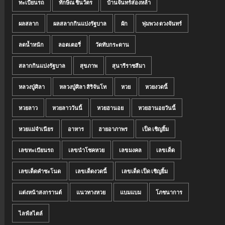
ทะเบียนรถ
ทักษิณ ชินวัตร
บ้านจันทร์ส่องหล้า
ผลสลาก
ผลสลากกินแบ่งรัฐบาล
ผัก
พุ่มพวง ดวงจันทร์
ลดน้ำหนัก
ลอตเตอรี่
วัดทับกระดาน
สลากกินแบ่งรัฐบาล
สุขภาพ
สุนารีราชสีมา
หลวงปู่ศิลา
หลวงปู่ศิลา สิริจันโท
หวย
หวยงวดนี้
หวยลาว
หวยลาววันนี้
หวยฮานอย
หวยฮานอยวันนี้
หวยแม่จำเนียร
อาหาร
ฮายอาภาพร
เป็ด เชิญยิ้ม
เลขทะเบียนรถ
เลขนำโชคหวย
เลขมงคล
เลขเด็ด
เลขเด็ดคำชะโนด
เลขเด็ดงวดนี้
เลขเด็ด เป็ด เชิญยิ้ม
แต่งหน้าสงกรานต์
แนวทางหวย
แบมแบม
โภชนาการ
ไลฟ์สไตล์