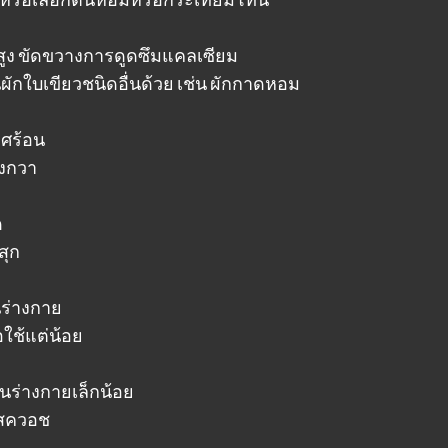
ูง ขัดขวางการดูดซึมแคลเซียม
ผักใบเขียวชนิดอื่นด้วย เช่น ผักกาดหอม
ศร้อน
งกวา
ด
สุก
นร่างกาย
ือใช้แต่น้อย
นร่างกายเล็กน้อย
ร์สควอช