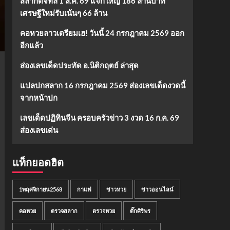
สลากดิจิทัล 1 ส.ค. 69 แจกใหญ่ 186 ล้านบาท
เศรษฐีใหม่รับเน้นๆ 66 ล้าน
คอหวยลาวเตรียมเฮ! วันนี้ 24 กรกฎาคม 2569 ออก
อีกแล้ว
ส่องเลขเด็ดประทัด อ.นิติกฤตย์ ล่าสุด
แปลปกสลาก 16 กรกฎาคม 2569 ส่องเลขเด็ดงวดนี้
จากหน้าปก
เลขเด็ดปฏิทินจีน ครอบครัวข่าว 3 งวด 16 ก.ค. 69
ส่องเลขเด่น
แท็กยอดฮิต
1พฤศจิกายน2568
กาแฟ
ข่าวหวย
ข่าวออนไลน์
คอหวย
ตรวจสลาก
ตรวจหวย
ตั๊กศิริพร