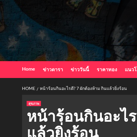
Skip
to
content
Home
ข่าวดารา
ข่าววันนี้
ราคาทอง
แนวโ
HOME
หน้าร้อนกินอะไรดี? 7 ผักต้องห้าม กินแล้วยิ่งร้อน
สุขภาพ
หน้าร้อนกินอะไรด
แล้วยิ่งร้อน