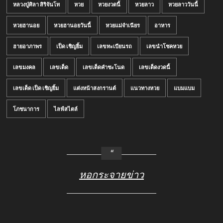
หลวงปู่ศิลา สิริจันโท
หวย
หวยงวดนี้
หวยลาว
หวยลาววันนี้
หวยฮานอย
หวยฮานอยวันนี้
หวยแม่จำเนียร
อาหาร
ฮายอาภาพร
เป็ด เชิญยิ้ม
เลขทะเบียนรถ
เลขนำโชคหวย
เลขมงคล
เลขเด็ด
เลขเด็ดคำชะโนด
เลขเด็ดงวดนี้
เลขเด็ด เป็ด เชิญยิ้ม
แต่งหน้าสงกรานต์
แนวทางหวย
แบมแบม
โภชนาการ
ไลฟ์สไตล์
หอกระจายข่าว