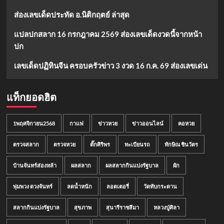
ส่องเลขเด็ดประทัด อ.นิติกฤตย์ ล่าสุด
แปลปกสลาก 16 กรกฎาคม 2569 ส่องเลขเด็ดงวดนี้จากหน้า
ปก
เลขเด็ดปฏิทินจีน ครอบครัวข่าว 3 งวด 16 ก.ค. 69 ส่องเลขเด่น
แท็กยอดฮิต
1พฤศจิกายน2568
กาแฟ
ข่าวหวย
ข่าวออนไลน์
คอหวย
ตรวจสลาก
ตรวจหวย
ตั๊กศิริพร
ทะเบียนรถ
ทักษิณ ชินวัตร
บ้านจันทร์ส่องหล้า
ผลสลาก
ผลสลากกินแบ่งรัฐบาล
ผัก
พุ่มพวง ดวงจันทร์
ลดน้ำหนัก
ลอตเตอรี่
วัดทับกระดาน
สลากกินแบ่งรัฐบาล
สุขภาพ
สุนารีราชสีมา
หลวงปู่ศิลา