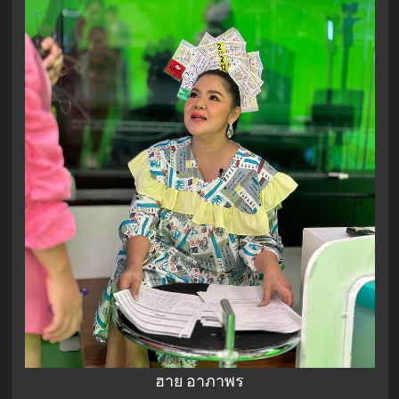
ฮาย อาภาพร