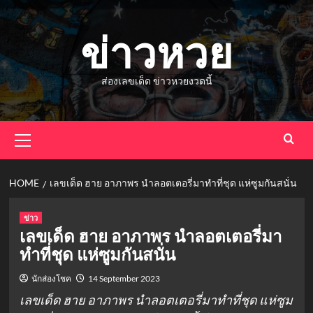
Skip
to
ข่าวหวย
content
ส่องเลขเด็ด ข่าวหวยงวดนี้
Primary
Menu
HOME
เลขเด็ด ฮาย อาภาพร นำลอตเตอรี่มาทำที่ชุด แห่ซูมกันสนั่น
ข่าว
เลขเด็ด ฮาย อาภาพร นำลอตเตอรี่มา
ทำที่ชุด แห่ซูมกันสนั่น
นักส่องโชค
14 September 2023
เลขเด็ด ฮาย อาภาพร นำลอตเตอรี่มาทำที่ชุด แห่ซูม