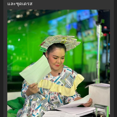
และชุดเดรส