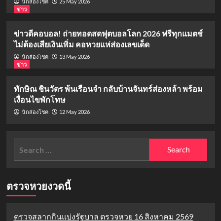
25 May 2026
นักส่องโชค
ข่าว
ข่าวดีคอบอล! ถ่ายทอดสดฟุตบอลโลก 2026 ฟรีทุกแมตช์
ไม่ต้องเสียเงินเพิ่ม คอหวยแห่ส่องเลขเด็ด
13 May 2026
นักส่องโชค
ข่าว
ทักษิณ ชินวัตร พ้นเรือนจำ กลับบ้านจันทร์ส่องหล้า พร้อม
เงื่อนไขพักโทษ
12 May 2026
นักส่องโชค
Search
for:
ตรวจหวยงวดนี้
ตรวจสลากกินแบ่งรัฐบาล ตรวจหวย 16 สิงหาคม 2569