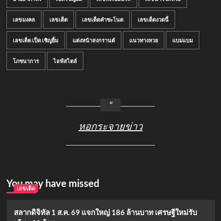
เลขมงคล
เลขเด็ด
เลขเด็ดคำชะโนด
เลขเด็ดงวดนี้
เลขเด็ด เป็ด เชิญยิ้ม
แต่งหน้าสงกรานต์
แนวทางหวย
แบมแบม
โภชนาการ
ไลฟ์สไตล์
หอกระจายข่าว
You may have missed
เลขเด็ด
สลากดิจิทัล 1 ส.ค. 69 แจกใหญ่ 186 ล้านบาท เศรษฐีใหม่รับ