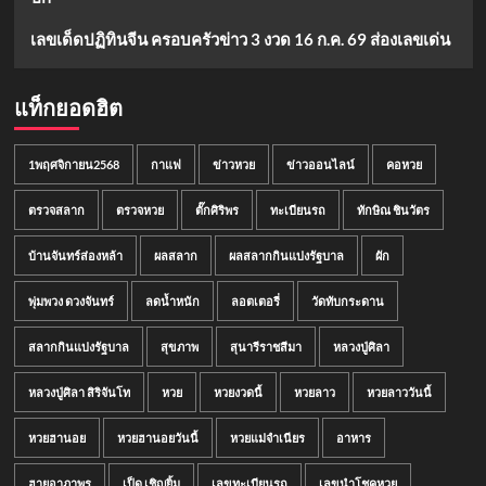
เลขเด็ดปฏิทินจีน ครอบครัวข่าว 3 งวด 16 ก.ค. 69 ส่องเลขเด่น
แท็กยอดฮิต
1พฤศจิกายน2568
กาแฟ
ข่าวหวย
ข่าวออนไลน์
คอหวย
ตรวจสลาก
ตรวจหวย
ตั๊กศิริพร
ทะเบียนรถ
ทักษิณ ชินวัตร
บ้านจันทร์ส่องหล้า
ผลสลาก
ผลสลากกินแบ่งรัฐบาล
ผัก
พุ่มพวง ดวงจันทร์
ลดน้ำหนัก
ลอตเตอรี่
วัดทับกระดาน
สลากกินแบ่งรัฐบาล
สุขภาพ
สุนารีราชสีมา
หลวงปู่ศิลา
หลวงปู่ศิลา สิริจันโท
หวย
หวยงวดนี้
หวยลาว
หวยลาววันนี้
หวยฮานอย
หวยฮานอยวันนี้
หวยแม่จำเนียร
อาหาร
ฮายอาภาพร
เป็ด เชิญยิ้ม
เลขทะเบียนรถ
เลขนำโชคหวย