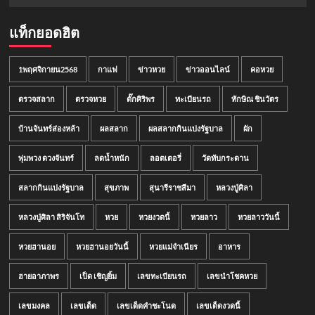
แท็กยอดฮิต
1พฤศจิกายน2568
กาแฟ
ข่าวหวย
ข่าวออนไลน์
คอหวย
ตรวจสลาก
ตรวจหวย
ตั๊กศิริพร
ทะเบียนรถ
ทักษิณ ชินวัตร
บ้านจันทร์ส่องหล้า
ผลสลาก
ผลสลากกินแบ่งรัฐบาล
ผัก
พุ่มพวง ดวงจันทร์
ลดน้ำหนัก
ลอตเตอรี่
วัดทับกระดาน
สลากกินแบ่งรัฐบาล
สุขภาพ
สุนารีราชสีมา
หลวงปู่ศิลา
หลวงปู่ศิลา สิริจันโท
หวย
หวยงวดนี้
หวยลาว
หวยลาววันนี้
หวยฮานอย
หวยฮานอยวันนี้
หวยแม่จำเนียร
อาหาร
ฮายอาภาพร
เป็ด เชิญยิ้ม
เลขทะเบียนรถ
เลขนำโชคหวย
เลขมงคล
เลขเด็ด
เลขเด็ดคำชะโนด
เลขเด็ดงวดนี้