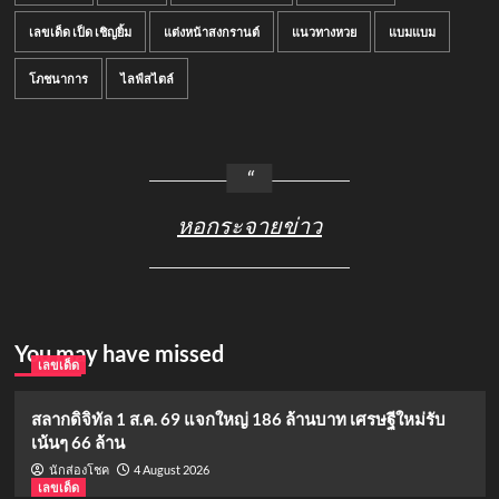
เลขเด็ด เป็ด เชิญยิ้ม
แต่งหน้าสงกรานต์
แนวทางหวย
แบมแบม
โภชนาการ
ไลฟ์สไตล์
หอกระจายข่าว
You may have missed
เลขเด็ด
สลากดิจิทัล 1 ส.ค. 69 แจกใหญ่ 186 ล้านบาท เศรษฐีใหม่รับ
เน้นๆ 66 ล้าน
4 August 2026
นักส่องโชค
เลขเด็ด