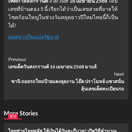
เทศกาลสงกรานต์
งวดวันที่
16 เมษายน 2568
โดย
เลขที่บ้านตอง 5 นี้ เรียกได้ว่าเป็นเลขสวยที่อาจให้
โชคก้อนใหญ่ในช่วงวันหยุดยาวปีใหม่ไทยนี้ก็เป็น
ได้!
ผลสลากกินแบ่งรัฐบาล
Post
Previous
เลขเด็ดวันสงกรานต์ 16 เมษายน 2568 มาแล้
Navigation
Next
ซานิ ถอยรถใหม่ป้ายแดงลุยงาน โอ๊ต ปราโมทย์ แซวสนั่น
ลุ้นเลขเด็ดทะเบียนรถ
More Stories
ข่าว
ไทยช่วยไทยพลัส ใช้เงินได้วันละกี่บาท? เปิดวิธีคำนวณ