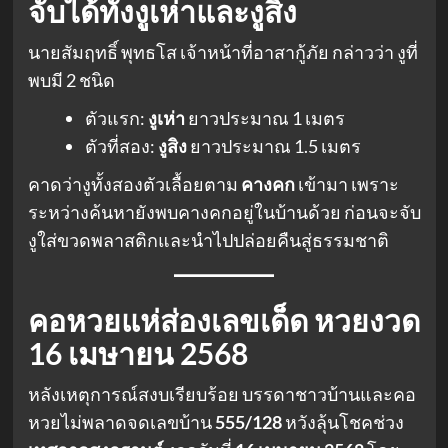
จับได้ทั้งงูเห่าและงูสิง
นายสัมฤทธิ์ พุทธโส เจ้าหน้าที่อาสากู้ภัย กล่าวว่า งูที่
พบมี 2 ชนิด
ตัวแรก:
งูเห่า
ยาวประมาณ 1 เมตร
ตัวที่สอง:
งูสิง
ยาวประมาณ 1.5 เมตร
คาดว่างูทั้งสองตัวเลื้อยตาม
คางคก
เข้ามา เพราะ
ระหว่างค้นหายังพบคางคกอยู่ในบ้านด้วย ก่อนจะจับ
งูใส่ขวดพลาสติกและนำไปปล่อยคืนสู่ธรรมชาติ
คอหวยแห่ส่องเลขเด็ด หวยงวด
16 เมษายน 2568
หลังเหตุการณ์สงบเรียบร้อย บรรดาชาวบ้านและคอ
หวยไม่พลาดจดเลขบ้าน
555/128
หวังลุ้นโชคช่วง