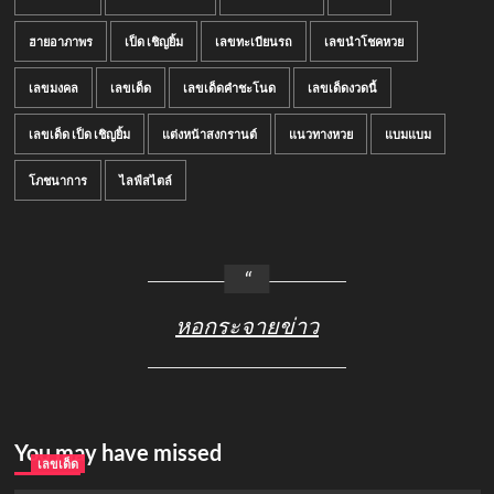
ฮายอาภาพร
เป็ด เชิญยิ้ม
เลขทะเบียนรถ
เลขนำโชคหวย
เลขมงคล
เลขเด็ด
เลขเด็ดคำชะโนด
เลขเด็ดงวดนี้
เลขเด็ด เป็ด เชิญยิ้ม
แต่งหน้าสงกรานต์
แนวทางหวย
แบมแบม
โภชนาการ
ไลฟ์สไตล์
หอกระจายข่าว
You may have missed
เลขเด็ด