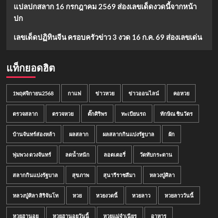
แปลปกสลาก 16 กรกฎาคม 2569 ส่องเลขเด็ดงวดนี้จากหน้า
ปก
เลขเด็ดปฏิทินจีน ครอบครัวข่าว 3 งวด 16 ก.ค. 69 ส่องเลขเด่น
แท็กยอดฮิต
1พฤศจิกายน2568
กาแฟ
ข่าวหวย
ข่าวออนไลน์
คอหวย
ตรวจสลาก
ตรวจหวย
ตั๊กศิริพร
ทะเบียนรถ
ทักษิณ ชินวัตร
บ้านจันทร์ส่องหล้า
ผลสลาก
ผลสลากกินแบ่งรัฐบาล
ผัก
พุ่มพวง ดวงจันทร์
ลดน้ำหนัก
ลอตเตอรี่
วัดทับกระดาน
สลากกินแบ่งรัฐบาล
สุขภาพ
สุนารีราชสีมา
หลวงปู่ศิลา
หลวงปู่ศิลา สิริจันโท
หวย
หวยงวดนี้
หวยลาว
หวยลาววันนี้
หวยฮานอย
หวยฮานอยวันนี้
หวยแม่จำเนียร
อาหาร