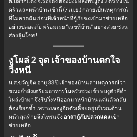
ต.ปลวกแดง จ.ระยอง ต้องผงะหลังพบงูถึง 2 ตัว ทั้งใน
ครัวและหน้าบ้าน เช้านี้ (7 เม.ย.) กลายเป็นเหตุการณ์
ที่ไม่คาดฝัน ก่อนที่เจ้าหน้าที่กู้ภัยจะเข้ามาช่วยเหลือ
อย่างปลอดภัย พร้อมเผย “เลขที่บ้าน” อย่างสวย ชวน
ส่องลุ้นโชค!
งูโผล่ 2 จุด เจ้าของบ้านตกใจ
วิ่งหนี
น.ส.ขวัญจิต อายุ 33 ปี เจ้าของบ้านเล่าเหตุการณ์ว่า
ขณะกำลังเตรียมอาหารในครัวช่วงเช้า พบงูตัวสีดำ
โผล่เข้ามา จึงรีบวิ่งหนีออกมาหน้าบ้าน แต่แล้วกลับ
ต้องช็อกซ้ำ เพราะเจองูอีกตัวเลื้อยอยู่บริเวณด้าน
หน้า สุดท้ายจึงโทรแจ้ง
อาสากู้ภัยปลวกแดง
เข้า
ช่วยเหลือ