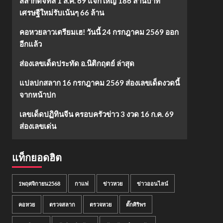
สลากดิจิทัล 1 ส.ค. 69 แจกใหญ่ 186 ล้านบาท
เศรษฐีใหม่รับเน้นๆ 66 ล้าน
คอหวยลาวเตรียมเฮ! วันนี้ 24 กรกฎาคม 2569 ออก
อีกแล้ว
ส่องเลขเด็ดประทัด อ.นิติกฤตย์ ล่าสุด
แปลปกสลาก 16 กรกฎาคม 2569 ส่องเลขเด็ดงวดนี้
จากหน้าปก
เลขเด็ดปฏิทินจีน ครอบครัวข่าว 3 งวด 16 ก.ค. 69
ส่องเลขเด่น
แท็กยอดฮิต
1พฤศจิกายน2568
กาแฟ
ข่าวหวย
ข่าวออนไลน์
คอหวย
ตรวจสลาก
ตรวจหวย
ตั๊กศิริพร