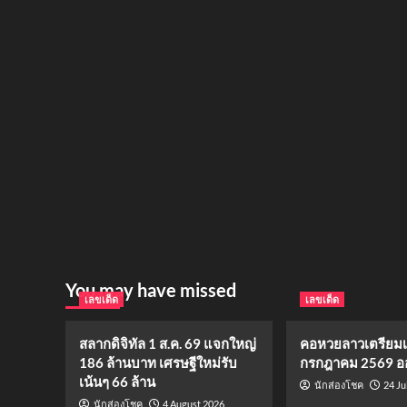
You may have missed
เลขเด็ด
เลขเด็ด
สลากดิจิทัล 1 ส.ค. 69 แจกใหญ่
คอหวยลาวเตรียมเฮ!
186 ล้านบาท เศรษฐีใหม่รับ
กรกฎาคม 2569 ออ
เน้นๆ 66 ล้าน
24 Ju
นักส่องโชค
4 August 2026
นักส่องโชค