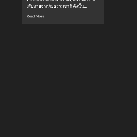
เสียหายจากภัยธรรมชาติ ดังนั้น...
Read
Read More
more
about
รู้ทัน
สิทธิ์:
ประกัน
ภัย
รถยนต์
แบบ
ไหน
คุ้มครอง
ความ
เสีย
หาย
จาก
แผ่น
ดิน
ไหว?