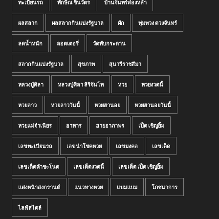
ทะเบียนรถ
ทักษิณ ชินวัตร
บ้านจันทร์ส่องหล้า
ผลสลาก
ผลสลากกินแบ่งรัฐบาล
ผัก
พุ่มพวง ดวงจันทร์
ลดน้ำหนัก
ลอตเตอรี่
วัดทับกระดาน
สลากกินแบ่งรัฐบาล
สุขภาพ
สุนารีราชสีมา
หลวงปู่ศิลา
หลวงปู่ศิลา สิริจันโท
หวย
หวยงวดนี้
หวยลาว
หวยลาววันนี้
หวยฮานอย
หวยฮานอยวันนี้
หวยแม่จำเนียร
อาหาร
ฮายอาภาพร
เป็ด เชิญยิ้ม
เลขทะเบียนรถ
เลขนำโชคหวย
เลขมงคล
เลขเด็ด
เลขเด็ดคำชะโนด
เลขเด็ดงวดนี้
เลขเด็ด เป็ด เชิญยิ้ม
แต่งหน้าสงกรานต์
แนวทางหวย
แบมแบม
โภชนาการ
ไลฟ์สไตล์