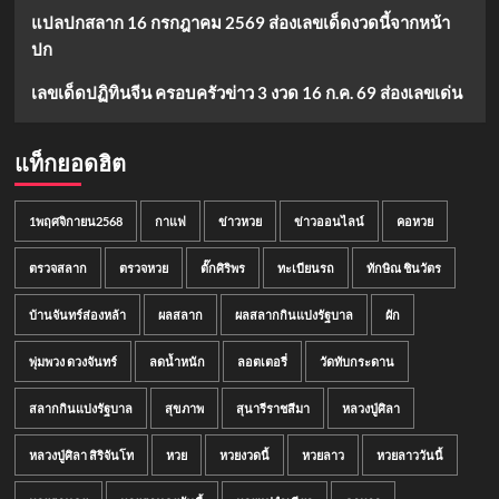
แปลปกสลาก 16 กรกฎาคม 2569 ส่องเลขเด็ดงวดนี้จากหน้า
ปก
เลขเด็ดปฏิทินจีน ครอบครัวข่าว 3 งวด 16 ก.ค. 69 ส่องเลขเด่น
แท็กยอดฮิต
1พฤศจิกายน2568
กาแฟ
ข่าวหวย
ข่าวออนไลน์
คอหวย
ตรวจสลาก
ตรวจหวย
ตั๊กศิริพร
ทะเบียนรถ
ทักษิณ ชินวัตร
บ้านจันทร์ส่องหล้า
ผลสลาก
ผลสลากกินแบ่งรัฐบาล
ผัก
พุ่มพวง ดวงจันทร์
ลดน้ำหนัก
ลอตเตอรี่
วัดทับกระดาน
สลากกินแบ่งรัฐบาล
สุขภาพ
สุนารีราชสีมา
หลวงปู่ศิลา
หลวงปู่ศิลา สิริจันโท
หวย
หวยงวดนี้
หวยลาว
หวยลาววันนี้