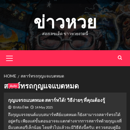
Skip
to
ข่าวหวย
content
ส่องเลขเด็ด ข่าวหวยงวดนี้
Primary
Menu
HOME
สตาร์ทรถกุญแจแบตหมด
สตาร์ทรถกุญแจแบตหมด
Auto
กุญแจรถแบตหมด สตาร์ทได้! วิธีง่ายๆ ที่คุณต้องรู้
14 May 2025
นักส่องโชค
ถึงกุญแจรถยนต์แบบสมาร์ทคีย์แบตหมด ก็ยังสามารถสตาร์ทรถได้
อยู่ครับ เพียงแต่ขั้นตอนอาจจะแตกต่างจากการสตาร์ทด้วยกุญแจที่
มีแบตเตอรี่เล็กน้อย โดยทั่วไปแล้วจะมีวิธีดังนี้ครับ: ตรวจสอบคู่มือ