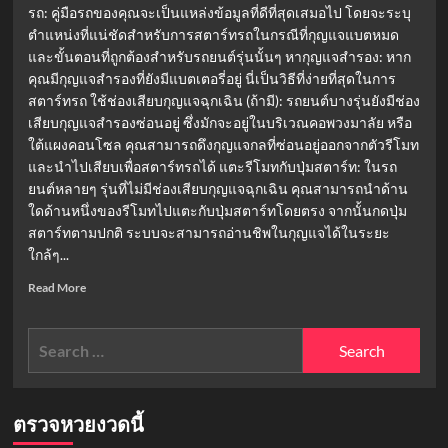
รถ: คู่มือรถของคุณจะเป็นแหล่งข้อมูลที่ดีที่สุดเสมอไป โดยจะระบุ
ตำแหน่งที่แน่ชัดสำหรับการสตาร์ทรถในกรณีที่กุญแจแบตหมด
และขั้นตอนที่ถูกต้องสำหรับรถยนต์รุ่นนั้นๆ หากุญแจสำรอง: หาก
คุณมีกุญแจสำรองที่ยังมีแบตเตอรี่อยู่ นี่เป็นวิธีที่ง่ายที่สุดในการ
สตาร์ทรถ ใช้ช่องเสียบกุญแจฉุกเฉิน (ถ้ามี): รถยนต์บางรุ่นยังมีช่อง
เสียบกุญแจสำรองซ่อนอยู่ ซึ่งมักจะอยู่ในบริเวณคอพวงมาลัย หรือ
ใต้แผงคอนโซล คุณสามารถดึงกุญแจกลที่ซ่อนอยู่ออกจากตัวรีโมท
และนำไปเสียบเพื่อสตาร์ทรถได้ แตะรีโมทกับปุ่มสตาร์ท: ในรถ
ยนต์หลายๆ รุ่นที่ไม่มีช่องเสียบกุญแจฉุกเฉิน คุณสามารถนำด้าน
ใดด้านหนึ่งของรีโมทไปแตะกับปุ่มสตาร์ทโดยตรง จากนั้นกดปุ่ม
สตาร์ทตามปกติ ระบบจะสามารถอ่านชิพในกุญแจได้ในระยะ
ใกล้ๆ...
Read
Read More
more
about
Search
กุญแจ
รถ
for:
แบต
หมด
สตาร์ท
ตรวจหวยงวดนี้
ได้!