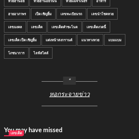
หวยฮานอย
หวยฮานอยวันนี้
หวยแม่จำเนียร
อาหาร
ฮายอาภาพร
เป็ด เชิญยิ้ม
เลขทะเบียนรถ
เลขนำโชคหวย
เลขมงคล
เลขเด็ด
เลขเด็ดคำชะโนด
เลขเด็ดงวดนี้
เลขเด็ด เป็ด เชิญยิ้ม
แต่งหน้าสงกรานต์
แนวทางหวย
แบมแบม
โภชนาการ
ไลฟ์สไตล์
หอกระจายข่าว
You may have missed
เลขเด็ด