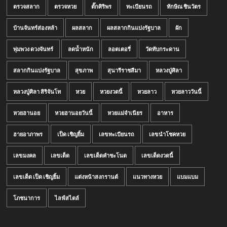
ตรวจสลาก
ตรวจหวย
ตั๊กศิริพร
ทะเบียนรถ
ทักษิณ ชินวัตร
บ้านจันทร์ส่องหล้า
ผลสลาก
ผลสลากกินแบ่งรัฐบาล
ผัก
พุ่มพวง ดวงจันทร์
ลดน้ำหนัก
ลอตเตอรี่
วัดทับกระดาน
สลากกินแบ่งรัฐบาล
สุขภาพ
สุนารีราชสีมา
หลวงปู่ศิลา
หลวงปู่ศิลา สิริจันโท
หวย
หวยงวดนี้
หวยลาว
หวยลาววันนี้
หวยฮานอย
หวยฮานอยวันนี้
หวยแม่จำเนียร
อาหาร
ฮายอาภาพร
เป็ด เชิญยิ้ม
เลขทะเบียนรถ
เลขนำโชคหวย
เลขมงคล
เลขเด็ด
เลขเด็ดคำชะโนด
เลขเด็ดงวดนี้
เลขเด็ด เป็ด เชิญยิ้ม
แต่งหน้าสงกรานต์
แนวทางหวย
แบมแบม
โภชนาการ
ไลฟ์สไตล์