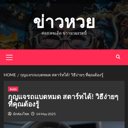
Skip
to
ข่าวหวย
content
ส่องเลขเด็ด ข่าวหวยงวดนี้
Primary
Menu
HOME
กุญแจรถแบตหมด สตาร์ทได้! วิธีง่ายๆ ที่คุณต้องรู้
Auto
กุญแจรถแบตหมด สตาร์ทได้! วิธีง่ายๆ
ที่คุณต้องรู้
นักส่องโชค
14 May 2025