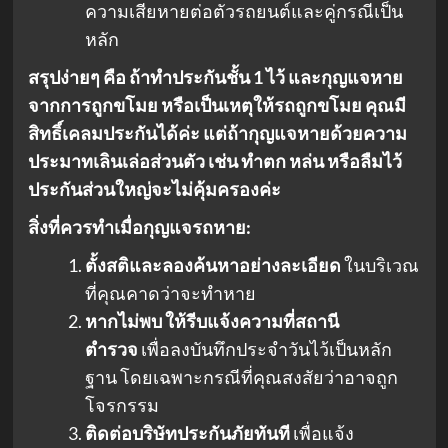
ความเสียหายต่อตัวรถยนต์และคู่กรณีเป็น
หลัก
สรุปง่ายๆ คือ ถ้าทำประกันชั้น 1 ไว้ และกุญแจหาย
จากการถูกขโมย หรือเป็นเหตุให้รถถูกขโมย คุณมี
สิทธิ์เคลมประกันได้ค่ะ แต่ถ้ากุญแจหายด้วยความ
ประมาทเลินเล่อส่วนตัว เช่น ทำตก หล่น หรือลืมไว้
ประกันส่วนใหญ่จะไม่คุ้มครองค่ะ
สิ่งที่ควรทำเมื่อกุญแจรถหาย:
ตั้งสติและลองค้นหาอย่างละเอียด
ในบริเวณ
ที่คุณคาดว่าจะทำหาย
หากไม่พบ ให้รีบแจ้งความที่สถานี
ตำรวจ
เพื่อลงบันทึกประจำวันไว้เป็นหลัก
ฐาน โดยเฉพาะกรณีที่คุณสงสัยว่าอาจถูก
โจรกรรม
ติดต่อบริษัทประกันภัยทันที
เพื่อแจ้ง