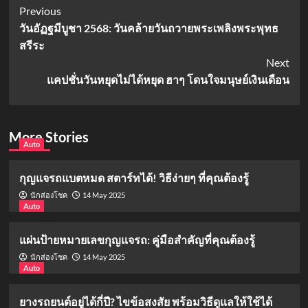
Post
Previous
วันอัฏฐมีบูชา 2568: วันคล้ายวันถวายพระเพลิงพระพุทธ
Navigation
สรีระ
Next
แคปชั่นวันหยุดไม่ได้หยุด ฮาๆ โดนใจมนุษย์เงินเดือน
More Stories
Auto
กุญแจรถแบตหมด สตาร์ทได้! วิธีง่ายๆ ที่คุณต้องรู้
14 May 2025
นักส่องโชค
Auto
แผ่นป้ายหมายเลขกุญแจรถ: คู่มือสำคัญที่คุณต้องรู้
14 May 2025
นักส่องโชค
Auto
ยางรถยนต์อยู่ได้กี่ปี? ไขข้อสงสัย พร้อมวิธีดูแลให้ใช้ได้