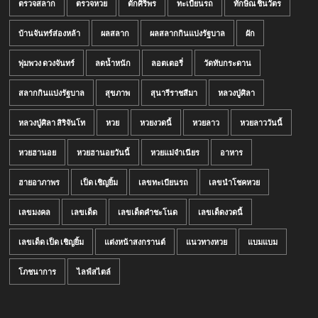
ตรวจสลาก
ตรวจหวย
ตั๊กศิริพร
ทะเบียนรถ
ทักษิณ ชินวัตร
บ้านจันทร์ส่องหล้า
ผลสลาก
ผลสลากกินแบ่งรัฐบาล
ผัก
พุ่มพวง ดวงจันทร์
ลดน้ำหนัก
ลอตเตอรี่
วัดทับกระดาน
สลากกินแบ่งรัฐบาล
สุขภาพ
สุนารีราชสีมา
หลวงปู่ศิลา
หลวงปู่ศิลา สิริจันโท
หวย
หวยงวดนี้
หวยลาว
หวยลาววันนี้
หวยฮานอย
หวยฮานอยวันนี้
หวยแม่จำเนียร
อาหาร
ฮายอาภาพร
เป็ด เชิญยิ้ม
เลขทะเบียนรถ
เลขนำโชคหวย
เลขมงคล
เลขเด็ด
เลขเด็ดคำชะโนด
เลขเด็ดงวดนี้
เลขเด็ด เป็ด เชิญยิ้ม
แต่งหน้าสงกรานต์
แนวทางหวย
แบมแบม
โภชนาการ
ไลฟ์สไตล์