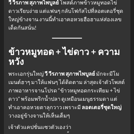
วี วีรภาพ สุภาพไพบูลย์
โพสต์ภาพข้าวหมูทอดไข่
ดาวเรียบง่าย แต่แฟนๆ กลับโฟกัสไปที่ลอตเตอรี่ชุด
ใหญ่ข้างจาน งานนี้ทำเอาคอหวยฮือฮาแห่ส่องเลข
เด็ดกันสนั่น!
ข้าวหมูทอด + ไข่ดาว + ความ
หวัง
พระเอกรุ่นใหญ่
วี วีรภาพ สุภาพไพบูลย์
มักจะมีโม
เมนต์ฮาๆ มาให้แฟนๆ ได้ติดตาม ล่าสุดเจ้าตัวโพสต์
ภาพอาหารจานโปรด “ข้าวหมูทอดกระเทียม + ไข่
ดาว” พร้อมพริกน้ำปลา ดูเหมือนเมนูธรรมดา แต่
ทำเอาคอหวยตาลุกวาว เพราะมี
ลอตเตอรี่ชุดใหญ่
วางอยู่ข้างจานให้เห็นเต็มๆ
เจ้าตัวแคปชั่นแซวตัวเองว่า