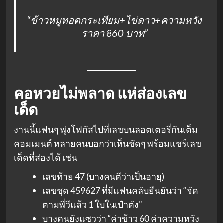
“ข้าวหมูทอดกระเทียม+ไข่ดาว+ความหวัง
ราคา 860 บาท”
คอหวยไม่พลาด แห่ส่องเลข
เด็ด
งานนี้แฟนๆ พุ่งโฟกัสไปที่เลขบนลอตเตอรี่กันเต็ม
คอมเมนต์ หลายคนบอกว่าเห็นชัดๆ พร้อมแชร์เลข
เด็ดที่ส่องได้ เช่น
เลขท้าย 47 (บางคนตีว่าเป็นอายุ)
เลขชุด 459627 ที่มีแฟนคลับยืนยันว่า “จัด
ตามพี่วีแล้ว 1 ใบในเป๋าตัง”
บางคนยังแซวว่า “ค่าข้าว 60 ค่าความหวัง