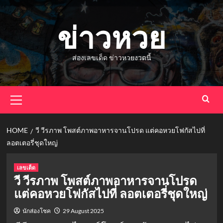
Skip
to
ข่าวหวย
content
ส่องเลขเด็ด ข่าวหวยงวดนี้
Primary
Menu
HOME
วี วีรภาพ โพสต์ภาพอาหารจานโปรด แต่คอหวยโฟกัสไปที่
ลอตเตอรี่ชุดใหญ่
เลขเด็ด
วี วีรภาพ โพสต์ภาพอาหารจานโปรด
แต่คอหวยโฟกัสไปที่ ลอตเตอรี่ชุดใหญ่
นักส่องโชค
29 August 2025