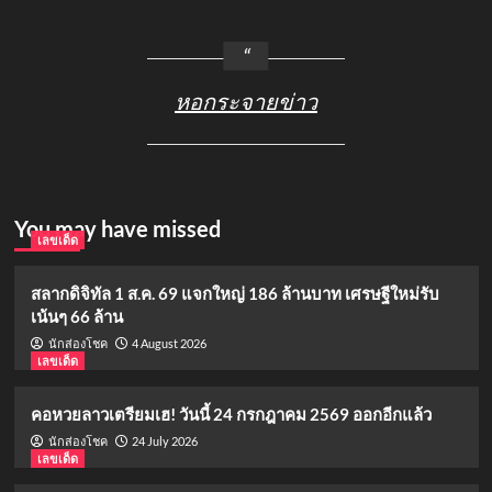
หอกระจายข่าว
You may have missed
เลขเด็ด
สลากดิจิทัล 1 ส.ค. 69 แจกใหญ่ 186 ล้านบาท เศรษฐีใหม่รับ
เน้นๆ 66 ล้าน
4 August 2026
นักส่องโชค
เลขเด็ด
คอหวยลาวเตรียมเฮ! วันนี้ 24 กรกฎาคม 2569 ออกอีกแล้ว
24 July 2026
นักส่องโชค
เลขเด็ด