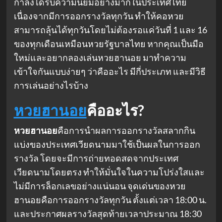
กำลังได้รับความนิยมอย่างมากในประเทศไทย
เนื่องจากมีการออกรางวัลทุกวัน ทำให้คอหวย
สามารถลุ้นได้ทุกวันโดยไม่ต้องรอแค่วันที่ 1 และ 16
ของทุกเดือนเหมือนหวยรัฐบาลไทย หากคุณเป็นมือ
ใหม่และอยากลองเล่นหวยฮานอย มาทำความ
เข้าใจกันแบบง่ายๆ ว่าคืออะไร มีกี่ประเภท และมีวิธี
การเล่นอย่างไรบ้าง
หวยฮานอย
คืออะไร?
หวยฮานอย
คือการนำผลการออกรางวัลสลากกิน
แบ่งของประเทศเวียดนามมาใช้เป็นผลในการออก
รางวัล โดยจะมีการถ่ายทอดสดจากประเทศ
เวียดนามโดยตรง ทำให้มั่นใจในความโปร่งใสและ
ไม่มีการล็อกเลขอย่างแน่นอน จุดเด่นของหวย
ฮานอยคือการออกรางวัลทุกวัน ตั้งแต่เวลา 18:00 น.
และประกาศผลรางวัลสุดท้ายเวลาประมาณ 18:30