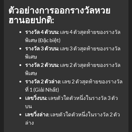
ตัวอย่างการออกรางวัลหวย
ฮานอยปกติ:
รางวัล 4 ตัวบน:
เลข 4 ตัวสุดท้ายของรางวัล
พิเศษ (Đặc biệt)
รางวัล 3 ตัวบน:
เลข 3 ตัวสุดท้ายของรางวัล
พิเศษ
รางวัล 2 ตัวบน:
เลข 2 ตัวสุดท้ายของรางวัล
พิเศษ
รางวัล 2 ตัวล่าง:
เลข 2 ตัวสุดท้ายของรางวัล
ที่ 1 (Giải Nhất)
เลขวิ่งบน:
เลขตัวใดตัวหนึ่งในรางวัล 3 ตัว
บน
เลขวิ่งล่าง:
เลขตัวใดตัวหนึ่งในรางวัล 2 ตัว
ล่าง