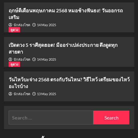
ฤกษ์ดีเดือนพฤษภาคม 2568 หมอช้างฟันธง! วันออกรถ
เสริม
14 May 2025
นักส่องโชค
ดูดวง
เปิดดวง 5 ราศีสุดฮอต! มีออร่าเปล่งประกาย ดึงดูดทุก
สายตา
14 May 2025
นักส่องโชค
ดูดวง
วันไหว้บะจ่าง 2568 ตรงกับวันไหน? วิธีไหว้ เตรียมของไหว้
อะไรบ้าง
13 May 2025
นักส่องโชค
Search
for: