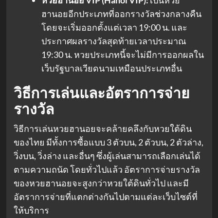
หวยฮานอย VIP (Hanoi VIP):
เป็นหวย
ฮานอยอีกประเภทที่ออกรางวัลช่วงกลางคืน
โดยจะเริ่มออกตั้งแต่เวลา 19:00 น. และ
ประกาศผลรางวัลสุดท้ายเวลาประมาณ
19:30 น. หวยประเภทนี้จะไม่มีการออกผลใน
เว็บรัฐบาลเวียดนามเหมือนประเภทอื่น
วิธีการเล่นและอัตราการจ่าย
รางวัล
วิธีการเล่นหวยฮานอยจะคล้ายคลึงกับหวยใต้ดิน
ของไทย มีทั้งการซื้อแบบ 3 ตัวบน, 2 ตัวบน, 2 ตัวล่าง,
วิ่งบน, วิ่งล่าง และอื่นๆ ซึ่งผู้เล่นสามารถเลือกเล่นได้
ตามความถนัด โดยทั่วไปแล้ว อัตราการจ่ายรางวัล
ของหวยฮานอยจะสูงกว่าหวยใต้ดินทั่วไป และมี
อัตราการจ่ายที่แตกต่างกันไปตามแต่ละเว็บไซต์ที่
ให้บริการ