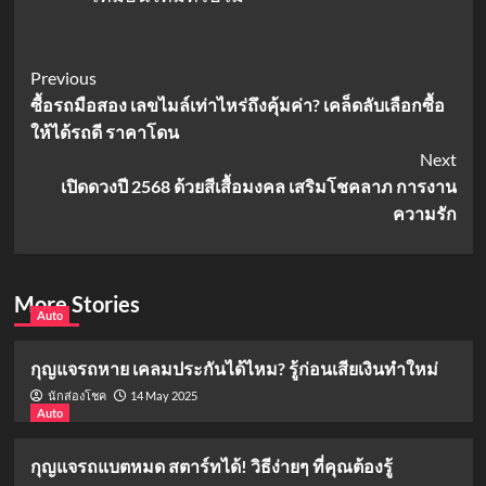
Post
Previous
ซื้อรถมือสอง เลขไมล์เท่าไหร่ถึงคุ้มค่า? เคล็ดลับเลือกซื้อ
Navigation
ให้ได้รถดี ราคาโดน
Next
เปิดดวงปี 2568 ด้วยสีเสื้อมงคล เสริมโชคลาภ การงาน
ความรัก
More Stories
Auto
กุญแจรถหาย เคลมประกันได้ไหม? รู้ก่อนเสียเงินทำใหม่
14 May 2025
นักส่องโชค
Auto
กุญแจรถแบตหมด สตาร์ทได้! วิธีง่ายๆ ที่คุณต้องรู้