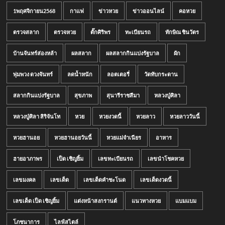
1พฤศจิกายน2568
กาแฟ
ข่าวหวย
ข่าวออนไลน์
คอหวย
ตรวจสลาก
ตรวจหวย
ตั๊กศิริพร
ทะเบียนรถ
ทักษิณ ชินวัตร
บ้านจันทร์ส่องหล้า
ผลสลาก
ผลสลากกินแบ่งรัฐบาล
ผัก
พุ่มพวง ดวงจันทร์
ลดน้ำหนัก
ลอตเตอรี่
วัดทับกระดาน
สลากกินแบ่งรัฐบาล
สุขภาพ
สุนารีราชสีมา
หลวงปู่ศิลา
หลวงปู่ศิลา สิริจันโท
หวย
หวยงวดนี้
หวยลาว
หวยลาววันนี้
หวยฮานอย
หวยฮานอยวันนี้
หวยแม่จำเนียร
อาหาร
ฮายอาภาพร
เป็ด เชิญยิ้ม
เลขทะเบียนรถ
เลขนำโชคหวย
เลขมงคล
เลขเด็ด
เลขเด็ดคำชะโนด
เลขเด็ดงวดนี้
เลขเด็ด เป็ด เชิญยิ้ม
แต่งหน้าสงกรานต์
แนวทางหวย
แบมแบม
โภชนาการ
ไลฟ์สไตล์